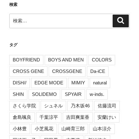
検索
検
検
索
索:
タグ
BOYFRIEND
BOYS AND MEN
COLORS
CROSS GENE
CROSSGENE
Da-iCE
DISH//
EDGE MODE
MIMIY
natural
SHIN
SOLIDEMO
SPYAIR
w-inds.
さくら学院
シュネル
乃木坂46
佐藤流司
倉島颯良
千葉涼平
吉田爽葉香
安蘭けい
小林豊
小芝風花
山崎育三郎
山本涼介