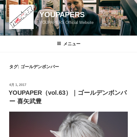
コ
ン
YOUPAPERS
テ
YOUPAPERS Official Website
ン
ツ
へ
メニュー
ス
キ
ッ
タグ:
ゴールデンボンバー
プ
投
4月 1, 2017
稿
YOUPAPER（vol.63）｜ゴールデンボンバ
日:
ー 喜矢武豊