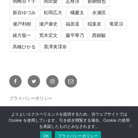
岡崎百々子
岡田愛
志尊淳
新納慎也
新谷ゆづみ
松岡広大
橘慶太
永瀬匡
瀬戸利樹
瀬戸康史
福原遥
稲葉友
竜星涼
緒方龍一
荒木宏文
藤平華乃
西銘駿
髙橋ひかる
黒澤美澪奈
Facebook
Twitter
Instagram
メ
ー
ル
プライバシーポリシー
よりよいエクスペリエンスを提供するため、当ウェブサイトでは
Cookie を使用しています。引き続き閲覧する場合、Cookie の使用
を承諾したものとみなされます。
OK
プライバシーポリシー