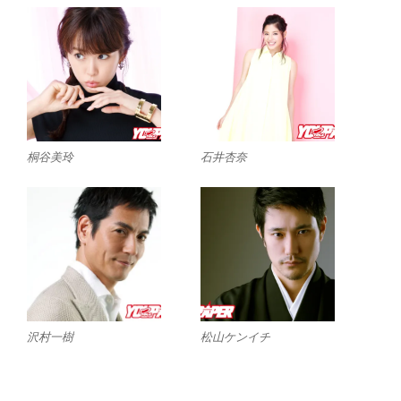
桐谷美玲
石井杏奈
沢村一樹
松山ケンイチ