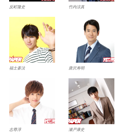
反町隆史
竹内涼真
福士蒼汰
唐沢寿明
志尊淳
瀬戸康史