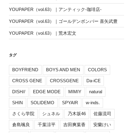
YOUPAPER（vol.63）｜アンティック-珈琲店-
YOUPAPER（vol.63）｜ゴールデンボンバー 喜矢武豊
YOUPAPER（vol.63）｜荒木宏文
タグ
BOYFRIEND
BOYS AND MEN
COLORS
CROSS GENE
CROSSGENE
Da-iCE
DISH//
EDGE MODE
MIMIY
natural
SHIN
SOLIDEMO
SPYAIR
w-inds.
さくら学院
シュネル
乃木坂46
佐藤流司
倉島颯良
千葉涼平
吉田爽葉香
安蘭けい