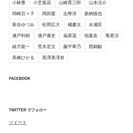
小林豊
小芝風花
山崎育三郎
山本涼介
岡崎百々子
岡田愛
志尊淳
新納慎也
新谷ゆづみ
松岡広大
橘慶太
永瀬匡
瀬戸利樹
瀬戸康史
福原遥
稲葉友
竜星涼
緒方龍一
荒木宏文
藤平華乃
西銘駿
髙橋ひかる
黒澤美澪奈
FACEBOOK
TWITTER でフォロー
ツイート