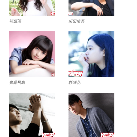
福原遥
町田慎吾
齋藤飛鳥
杉咲花