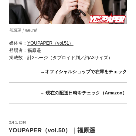
福原遥｜natural
媒体名：
YOUPAPER（vol.51）
登場者：福原遥
掲載数：計2ページ（タブロイド判／約A3サイズ）
→オフィシャルショップで在庫をチェック
→ 現在の配送日時をチェック（Amazon）
投
2月 1, 2016
稿
YOUPAPER（vol.50）｜福原遥
日: