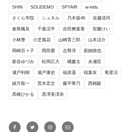
SHIN
SOLIDEMO
SPYAIR
w-inds.
さくら学院
シュネル
乃木坂46
佐藤流司
倉島颯良
千葉涼平
吉田爽葉香
安蘭けい
小林豊
小芝風花
山崎育三郎
山本涼介
岡崎百々子
岡田愛
志尊淳
新納慎也
新谷ゆづみ
松岡広大
橘慶太
永瀬匡
瀬戸利樹
瀬戸康史
福原遥
稲葉友
竜星涼
緒方龍一
荒木宏文
藤平華乃
西銘駿
髙橋ひかる
黒澤美澪奈
Facebook
Twitter
Instagram
メ