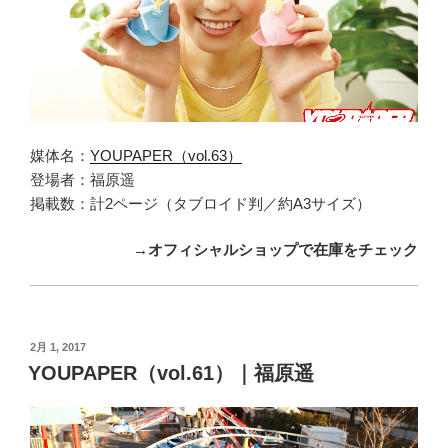
媒体名：
YOUPAPER（vol.63）
登場者：福原遥
掲載数：計2ページ（タブロイド判／約A3サイズ）
→オフィシャルショップで在庫をチェック
投
2月 1, 2017
稿
YOUPAPER（vol.61）｜福原遥
日: