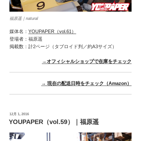
福原遥｜natural
媒体名：
YOUPAPER（vol.61）
登場者：福原遥
掲載数：計2ページ（タブロイド判／約A3サイズ）
→オフィシャルショップで在庫をチェック
→ 現在の配送日時をチェック（Amazon）
投
12月 1, 2016
稿
YOUPAPER（vol.59）｜福原遥
日: