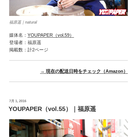
福原遥｜natural
媒体名：
YOUPAPER（vol.59）
登場者：福原遥
掲載数：計2ページ
→ 現在の配送日時をチェック（Amazon）
投
7月 1, 2016
稿
YOUPAPER（vol.55）｜福原遥
日: