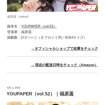
福原遥｜natural
媒体名：
YOUPAPER（vol.53）
登場者：福原遥
掲載数：計2ページ（タブロイド判／約A3サイズ）
→オフィシャルショップで在庫をチェック
→ 現在の配送日時をチェック（Amazon）
投
4月 1, 2016
稿
YOUPAPER（vol.52）｜福原遥
日: