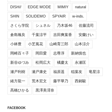
DISH//
EDGE MODE
MIMIY
natural
SHIN
SOLIDEMO
SPYAIR
w-inds.
さくら学院
シュネル
乃木坂46
佐藤流司
倉島颯良
千葉涼平
吉田爽葉香
安蘭けい
小林豊
小芝風花
山崎育三郎
山本涼介
岡崎百々子
岡田愛
志尊淳
新納慎也
新谷ゆづみ
松岡広大
橘慶太
永瀬匡
瀬戸利樹
瀬戸康史
福原遥
稲葉友
竜星涼
緒方龍一
荒木宏文
藤平華乃
西銘駿
髙橋ひかる
黒澤美澪奈
FACEBOOK