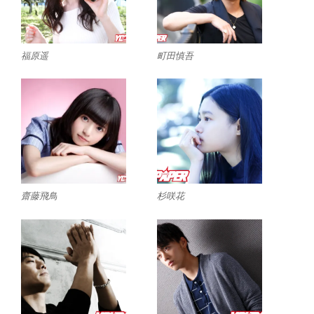
福原遥
町田慎吾
齋藤飛鳥
杉咲花