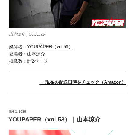
山本涼介｜COLORS
媒体名：
YOUPAPER（vol.59）
登場者：山本涼介
掲載数：計2ページ
→ 現在の配送日時をチェック（Amazon）
投
5月 1, 2016
稿
YOUPAPER（vol.53）｜山本涼介
日: