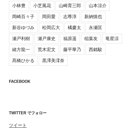
小林豊
小芝風花
山崎育三郎
山本涼介
岡崎百々子
岡田愛
志尊淳
新納慎也
新谷ゆづみ
松岡広大
橘慶太
永瀬匡
瀬戸利樹
瀬戸康史
福原遥
稲葉友
竜星涼
緒方龍一
荒木宏文
藤平華乃
西銘駿
髙橋ひかる
黒澤美澪奈
FACEBOOK
TWITTER でフォロー
ツイート