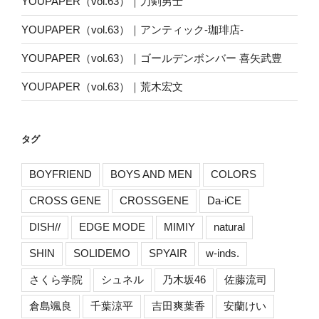
YOUPAPER（vol.63）｜刀剣男士
YOUPAPER（vol.63）｜アンティック-珈琲店-
YOUPAPER（vol.63）｜ゴールデンボンバー 喜矢武豊
YOUPAPER（vol.63）｜荒木宏文
タグ
BOYFRIEND
BOYS AND MEN
COLORS
CROSS GENE
CROSSGENE
Da-iCE
DISH//
EDGE MODE
MIMIY
natural
SHIN
SOLIDEMO
SPYAIR
w-inds.
さくら学院
シュネル
乃木坂46
佐藤流司
倉島颯良
千葉涼平
吉田爽葉香
安蘭けい