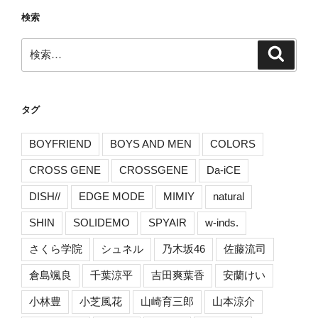
検索
検
検
索
索:
タグ
BOYFRIEND
BOYS AND MEN
COLORS
CROSS GENE
CROSSGENE
Da-iCE
DISH//
EDGE MODE
MIMIY
natural
SHIN
SOLIDEMO
SPYAIR
w-inds.
さくら学院
シュネル
乃木坂46
佐藤流司
倉島颯良
千葉涼平
吉田爽葉香
安蘭けい
小林豊
小芝風花
山崎育三郎
山本涼介