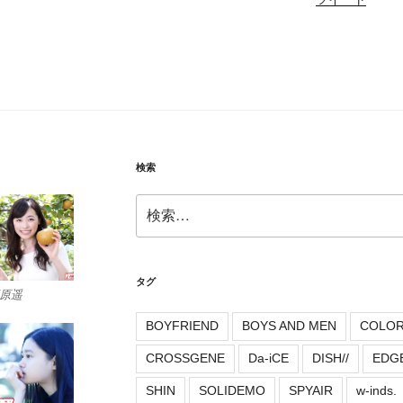
検索
検
索:
タグ
原遥
BOYFRIEND
BOYS AND MEN
COLO
CROSSGENE
Da-iCE
DISH//
EDG
SHIN
SOLIDEMO
SPYAIR
w-inds.