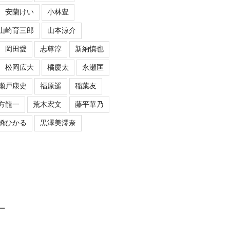
安蘭けい
小林豊
山崎育三郎
山本涼介
岡田愛
志尊淳
新納慎也
松岡広大
橘慶太
永瀬匡
瀬戸康史
福原遥
稲葉友
方龍一
荒木宏文
藤平華乃
橋ひかる
黒澤美澪奈
ロー