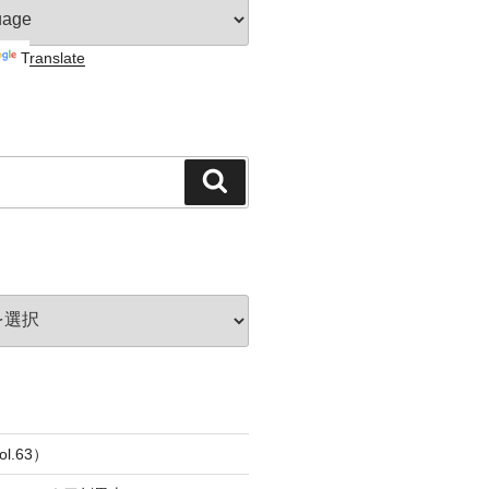
Translate
検
索
l.63）