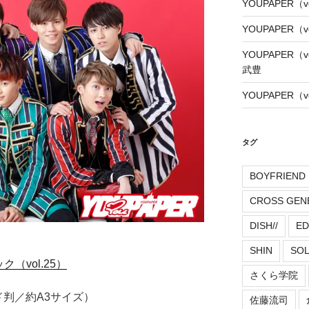
YOUPAPER（
YOUPAPER（
YOUPAPER（
武豊
YOUPAPER（
タグ
BOYFRIEND
CROSS GEN
DISH//
ED
SHIN
SO
ク（vol.25）
さくら学院
ド判／約A3サイズ）
佐藤流司