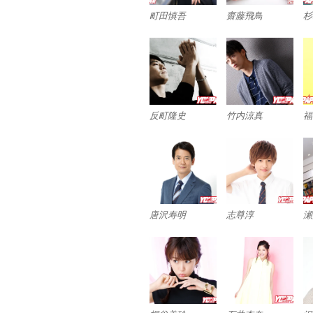
町田慎吾
齋藤飛鳥
杉
反町隆史
竹内涼真
福
唐沢寿明
志尊淳
瀬