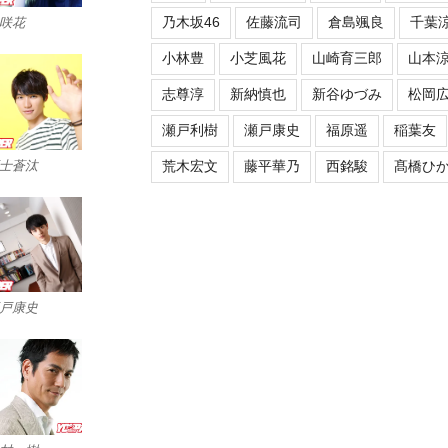
乃木坂46
佐藤流司
倉島颯良
千葉
咲花
小林豊
小芝風花
山崎育三郎
山本
志尊淳
新納慎也
新谷ゆづみ
松岡
瀬戸利樹
瀬戸康史
福原遥
稲葉友
士蒼汰
荒木宏文
藤平華乃
西銘駿
髙橋ひ
戸康史