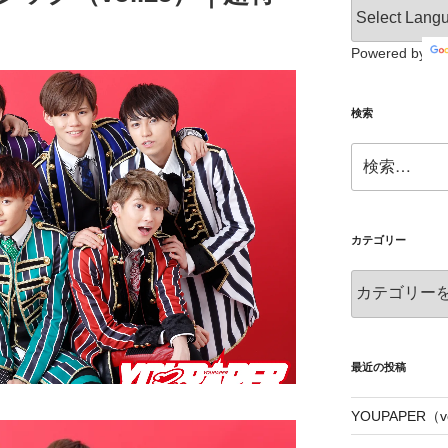
Powered by
検索
検
索:
カテゴリー
カ
テ
ゴ
リ
ー
最近の投稿
YOUPAPER（vo