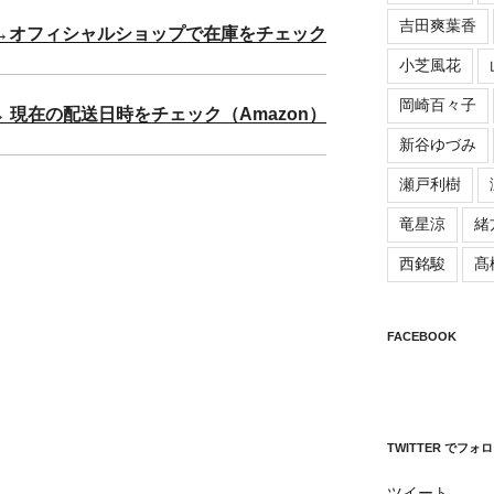
吉田爽葉香
→オフィシャルショップで在庫をチェック
小芝風花
岡崎百々子
→ 現在の配送日時をチェック（Amazon）
新谷ゆづみ
瀬戸利樹
竜星涼
緒
西銘駿
髙
FACEBOOK
TWITTER でフォ
ツイート