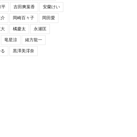
涼平
吉田爽葉香
安蘭けい
涼介
岡崎百々子
岡田愛
広大
橘慶太
永瀬匡
竜星涼
緒方龍一
かる
黒澤美澪奈