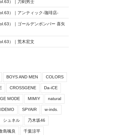
vol.63）｜刀剣男士
vol.63）｜アンティック-珈琲店-
vol.63）｜ゴールデンボンバー 喜矢
vol.63）｜荒木宏文
BOYS AND MEN
COLORS
E
CROSSGENE
Da-iCE
GE MODE
MIMIY
natural
LIDEMO
SPYAIR
w-inds.
シュネル
乃木坂46
倉島颯良
千葉涼平