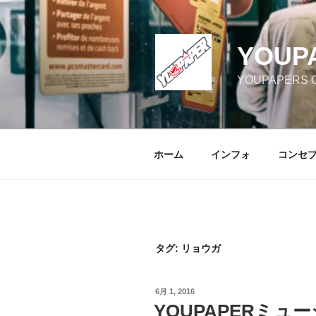
コ
ン
テ
YOUP
ン
ツ
YOUPAPERS Off
へ
ス
キ
ッ
ホーム
インフォ
コンセ
プ
タグ:
リョウガ
投
6月 1, 2016
稿
YOUPAPERミュー
日: