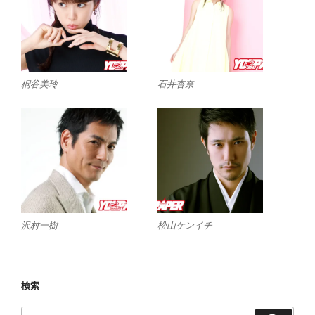
桐谷美玲
石井杏奈
沢村一樹
松山ケンイチ
検索
検