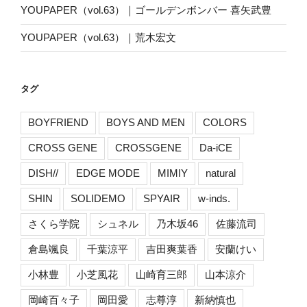
YOUPAPER（vol.63）｜ゴールデンボンバー 喜矢武豊
YOUPAPER（vol.63）｜荒木宏文
タグ
BOYFRIEND
BOYS AND MEN
COLORS
CROSS GENE
CROSSGENE
Da-iCE
DISH//
EDGE MODE
MIMIY
natural
SHIN
SOLIDEMO
SPYAIR
w-inds.
さくら学院
シュネル
乃木坂46
佐藤流司
倉島颯良
千葉涼平
吉田爽葉香
安蘭けい
小林豊
小芝風花
山崎育三郎
山本涼介
岡崎百々子
岡田愛
志尊淳
新納慎也