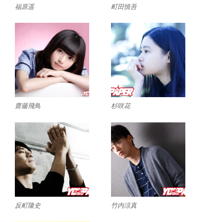
福原遥
町田慎吾
齋藤飛鳥
杉咲花
反町隆史
竹内涼真