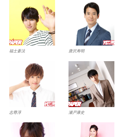
福士蒼汰
唐沢寿明
志尊淳
瀬戸康史