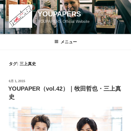
コ
ン
YOUPAPERS
テ
YOUPAPERS Official Website
ン
ツ
へ
メニュー
ス
キ
ッ
タグ:
三上真史
プ
投
6月 1, 2015
稿
YOUPAPER（vol.42）｜牧田哲也・三上真
日:
史