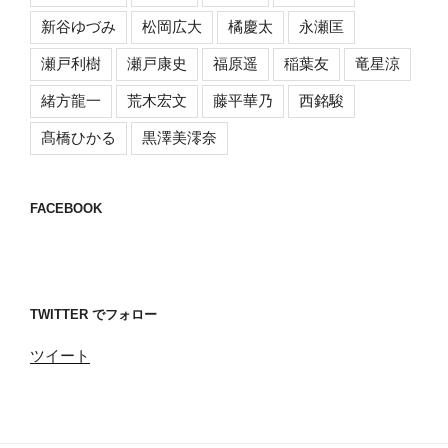
新谷ゆづみ
松岡広大
橘慶太
永瀬匡
瀬戸利樹
瀬戸康史
福原遥
稲葉友
竜星涼
緒方龍一
荒木宏文
藤平華乃
西銘駿
髙橋ひかる
黒澤美澪奈
FACEBOOK
TWITTER でフォロー
ツイート