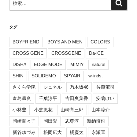
検
索
索:
タグ
BOYFRIEND
BOYS AND MEN
COLORS
CROSS GENE
CROSSGENE
Da-iCE
DISH//
EDGE MODE
MIMIY
natural
SHIN
SOLIDEMO
SPYAIR
w-inds.
さくら学院
シュネル
乃木坂46
佐藤流司
倉島颯良
千葉涼平
吉田爽葉香
安蘭けい
小林豊
小芝風花
山崎育三郎
山本涼介
岡崎百々子
岡田愛
志尊淳
新納慎也
新谷ゆづみ
松岡広大
橘慶太
永瀬匡