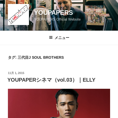
コ
ン
YOUPAPERS
テ
YOUPAPERS Official Website
ン
ツ
へ
メニュー
ス
キ
ッ
タグ:
三代目J SOUL BROTHERS
プ
投
11月 1, 2015
稿
YOUPAPERシネマ（vol.03）｜ELLY
日: