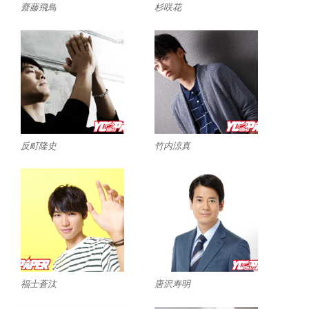
齋藤飛鳥
杉咲花
反町隆史
竹内涼真
福士蒼汰
唐沢寿明