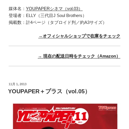
媒体名：
YOUPAPERシネマ（vol.03）
登場者：ELLY（三代目J Soul Brothers）
掲載数：計4ページ（タブロイド判／約A3サイズ）
→オフィシャルショップで在庫をチェック
→ 現在の配送日時をチェック（Amazon）
投
11月 1, 2013
稿
YOUPAPER＋プラス（vol.05）
日: