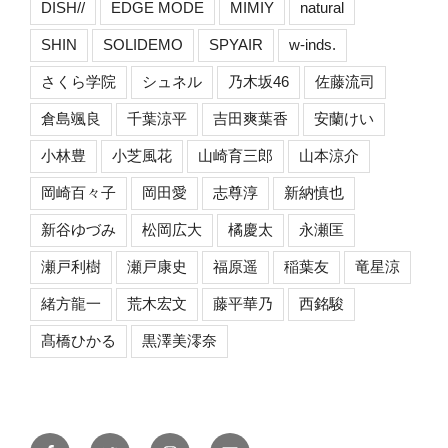
DISH//
EDGE MODE
MIMIY
natural
SHIN
SOLIDEMO
SPYAIR
w-inds.
さくら学院
シュネル
乃木坂46
佐藤流司
倉島颯良
千葉涼平
吉田爽葉香
安蘭けい
小林豊
小芝風花
山崎育三郎
山本涼介
岡崎百々子
岡田愛
志尊淳
新納慎也
新谷ゆづみ
松岡広大
橘慶太
永瀬匡
瀬戸利樹
瀬戸康史
福原遥
稲葉友
竜星涼
緒方龍一
荒木宏文
藤平華乃
西銘駿
髙橋ひかる
黒澤美澪奈
Facebook
Twitter
Instagram
メ