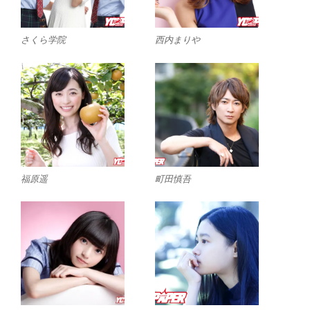
さくら学院
西内まりや
福原遥
町田慎吾