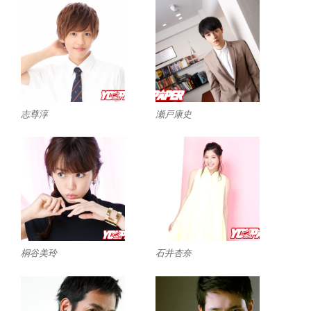
志尊淳
瀬戸康史
桐谷美玲
石井杏奈