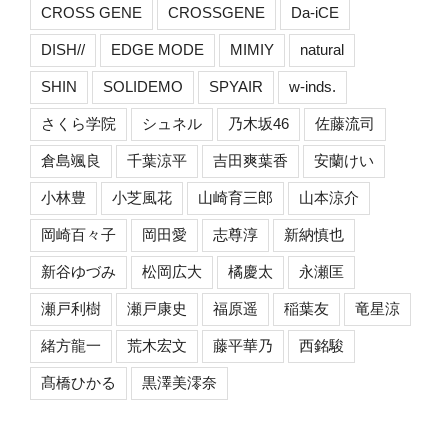
CROSS GENE
CROSSGENE
Da-iCE
DISH//
EDGE MODE
MIMIY
natural
SHIN
SOLIDEMO
SPYAIR
w-inds.
さくら学院
シュネル
乃木坂46
佐藤流司
倉島颯良
千葉涼平
吉田爽葉香
安蘭けい
小林豊
小芝風花
山崎育三郎
山本涼介
岡崎百々子
岡田愛
志尊淳
新納慎也
新谷ゆづみ
松岡広大
橘慶太
永瀬匡
瀬戸利樹
瀬戸康史
福原遥
稲葉友
竜星涼
緒方龍一
荒木宏文
藤平華乃
西銘駿
髙橋ひかる
黒澤美澪奈