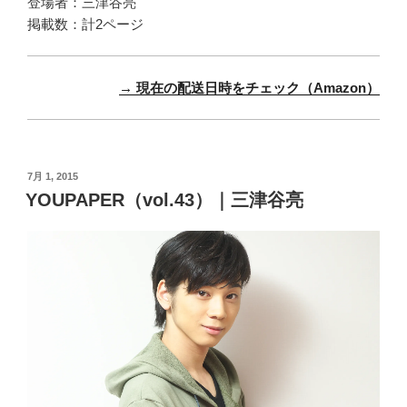
登場者：三津谷亮
掲載数：計2ページ
→ 現在の配送日時をチェック（Amazon）
投
7月 1, 2015
稿
YOUPAPER（vol.43）｜三津谷亮
日: