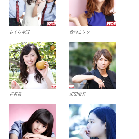
さくら学院
西内まりや
福原遥
町田慎吾