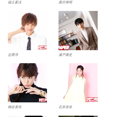
福士蒼汰
唐沢寿明
志尊淳
瀬戸康史
桐谷美玲
石井杏奈