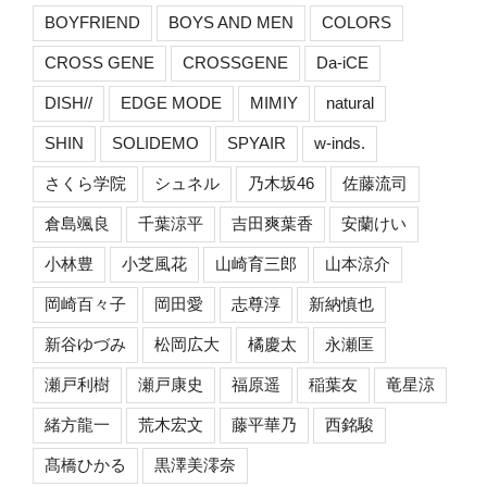
BOYFRIEND
BOYS AND MEN
COLORS
CROSS GENE
CROSSGENE
Da-iCE
DISH//
EDGE MODE
MIMIY
natural
SHIN
SOLIDEMO
SPYAIR
w-inds.
さくら学院
シュネル
乃木坂46
佐藤流司
倉島颯良
千葉涼平
吉田爽葉香
安蘭けい
小林豊
小芝風花
山崎育三郎
山本涼介
岡崎百々子
岡田愛
志尊淳
新納慎也
新谷ゆづみ
松岡広大
橘慶太
永瀬匡
瀬戸利樹
瀬戸康史
福原遥
稲葉友
竜星涼
緒方龍一
荒木宏文
藤平華乃
西銘駿
髙橋ひかる
黒澤美澪奈