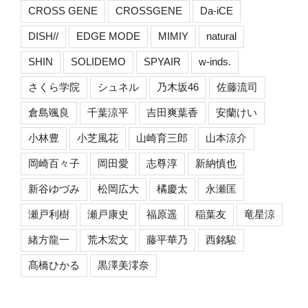
CROSS GENE
CROSSGENE
Da-iCE
DISH//
EDGE MODE
MIMIY
natural
SHIN
SOLIDEMO
SPYAIR
w-inds.
さくら学院
シュネル
乃木坂46
佐藤流司
倉島颯良
千葉涼平
吉田爽葉香
安蘭けい
小林豊
小芝風花
山崎育三郎
山本涼介
岡崎百々子
岡田愛
志尊淳
新納慎也
新谷ゆづみ
松岡広大
橘慶太
永瀬匡
瀬戸利樹
瀬戸康史
福原遥
稲葉友
竜星涼
緒方龍一
荒木宏文
藤平華乃
西銘駿
髙橋ひかる
黒澤美澪奈