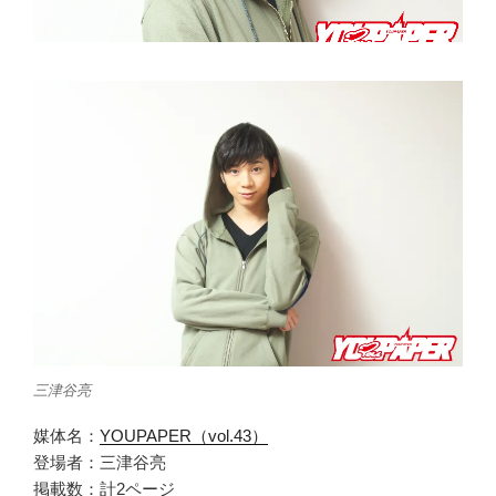
三津谷亮
媒体名：
YOUPAPER（vol.43）
登場者：三津谷亮
掲載数：計2ページ