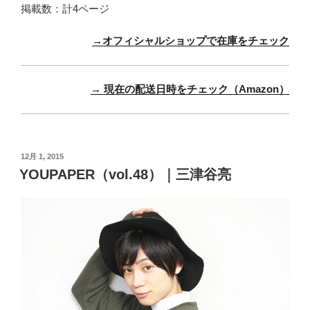
掲載数：計4ページ
→オフィシャルショップで在庫をチェック
→ 現在の配送日時をチェック（Amazon）
投
12月 1, 2015
稿
YOUPAPER（vol.48）｜三津谷亮
日: