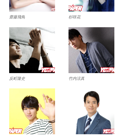
齋藤飛鳥
杉咲花
反町隆史
竹内涼真