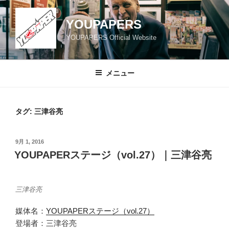
コ
ン
YOUPAPERS
テ
YOUPAPERS Official Website
ン
ツ
へ
メニュー
ス
キ
ッ
タグ:
三津谷亮
プ
投
9月 1, 2016
稿
YOUPAPERステージ（vol.27）｜三津谷亮
日:
三津谷亮
媒体名：
YOUPAPERステージ（vol.27）
登場者：三津谷亮