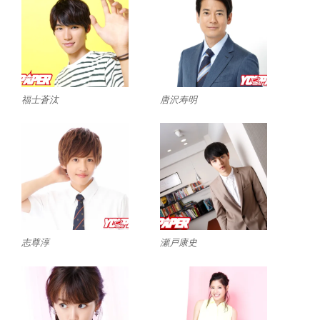
福士蒼汰
唐沢寿明
志尊淳
瀬戸康史