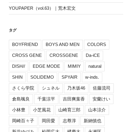
YOUPAPER（vol.63）｜荒木宏文
タグ
BOYFRIEND
BOYS AND MEN
COLORS
CROSS GENE
CROSSGENE
Da-iCE
DISH//
EDGE MODE
MIMIY
natural
SHIN
SOLIDEMO
SPYAIR
w-inds.
さくら学院
シュネル
乃木坂46
佐藤流司
倉島颯良
千葉涼平
吉田爽葉香
安蘭けい
小林豊
小芝風花
山崎育三郎
山本涼介
岡崎百々子
岡田愛
志尊淳
新納慎也
新谷ゆづみ
松岡広大
橘慶太
永瀬匡