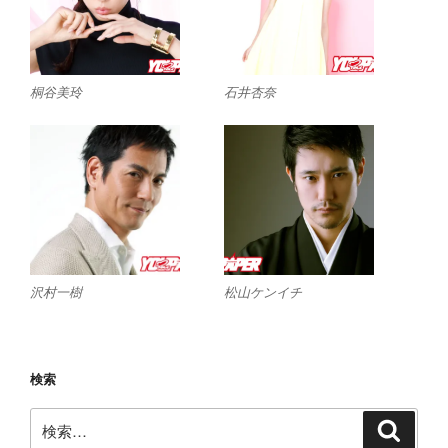
桐谷美玲
石井杏奈
沢村一樹
松山ケンイチ
検索
検
検
索
索: