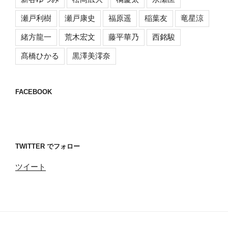
瀬戸利樹
瀬戸康史
福原遥
稲葉友
竜星涼
緒方龍一
荒木宏文
藤平華乃
西銘駿
髙橋ひかる
黒澤美澪奈
FACEBOOK
TWITTER でフォロー
ツイート