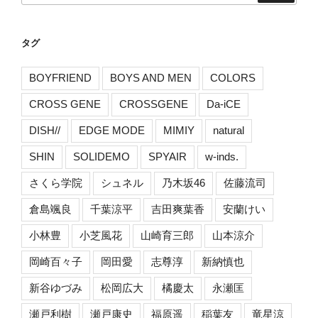
タグ
BOYFRIEND
BOYS AND MEN
COLORS
CROSS GENE
CROSSGENE
Da-iCE
DISH//
EDGE MODE
MIMIY
natural
SHIN
SOLIDEMO
SPYAIR
w-inds.
さくら学院
シュネル
乃木坂46
佐藤流司
倉島颯良
千葉涼平
吉田爽葉香
安蘭けい
小林豊
小芝風花
山崎育三郎
山本涼介
岡崎百々子
岡田愛
志尊淳
新納慎也
新谷ゆづみ
松岡広大
橘慶太
永瀬匡
瀬戸利樹
瀬戸康史
福原遥
稲葉友
竜星涼