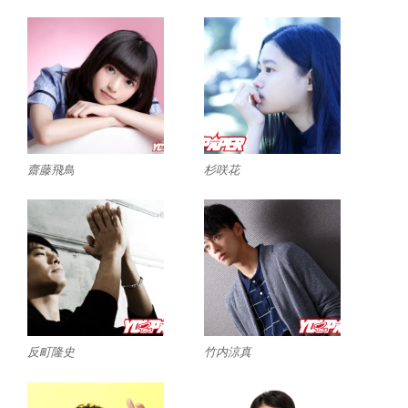
齋藤飛鳥
杉咲花
反町隆史
竹内涼真