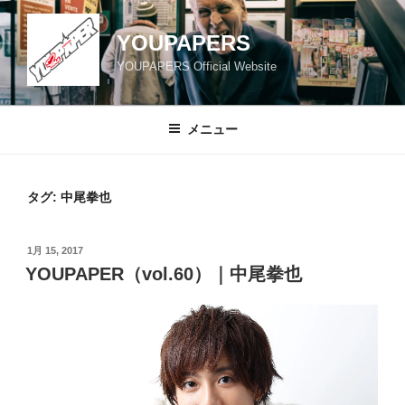
コ
ン
YOUPAPERS
テ
YOUPAPERS Official Website
ン
ツ
へ
メニュー
ス
キ
ッ
タグ:
中尾拳也
プ
投
1月 15, 2017
稿
YOUPAPER（vol.60）｜中尾拳也
日: