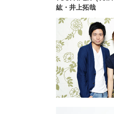
紘・井上拓哉