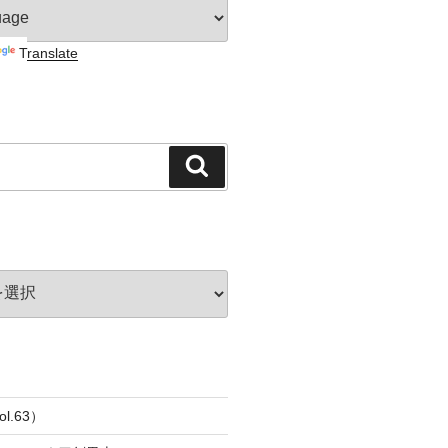
Translate
検
索
l.63）