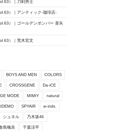
vol.63）｜刀剣男士
vol.63）｜アンティック-珈琲店-
vol.63）｜ゴールデンボンバー 喜矢
vol.63）｜荒木宏文
BOYS AND MEN
COLORS
E
CROSSGENE
Da-iCE
GE MODE
MIMIY
natural
LIDEMO
SPYAIR
w-inds.
シュネル
乃木坂46
倉島颯良
千葉涼平