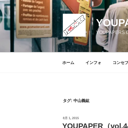
コ
ン
テ
YOUP
ン
ツ
YOUPAPERS Off
へ
ス
キ
ッ
ホーム
インフォ
コンセ
プ
タグ:
中山義紘
投
8月 1, 2015
稿
YOUPAPER（vo
日: