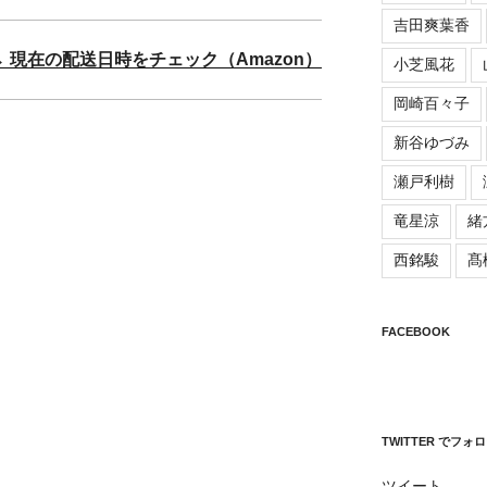
吉田爽葉香
→ 現在の配送日時をチェック（Amazon）
小芝風花
岡崎百々子
新谷ゆづみ
瀬戸利樹
竜星涼
緒
西銘駿
髙
FACEBOOK
TWITTER でフォ
ツイート