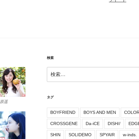
検索
検
索:
タグ
原遥
BOYFRIEND
BOYS AND MEN
COLO
CROSSGENE
Da-iCE
DISH//
EDG
SHIN
SOLIDEMO
SPYAIR
w-inds.