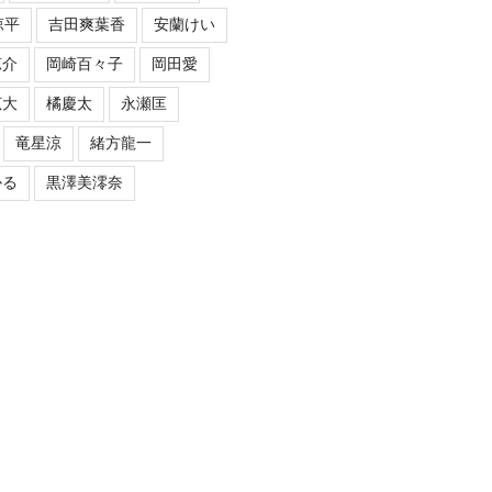
涼平
吉田爽葉香
安蘭けい
涼介
岡崎百々子
岡田愛
広大
橘慶太
永瀬匡
竜星涼
緒方龍一
かる
黒澤美澪奈