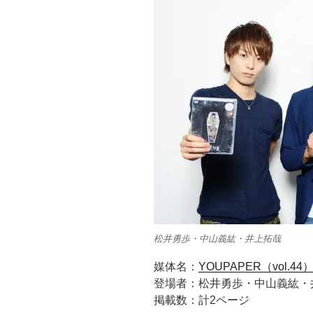
松井勇歩・中山義紘・井上拓哉
媒体名：
YOUPAPER（vol.44
登場者：松井勇歩・中山義紘・
掲載数：計2ページ