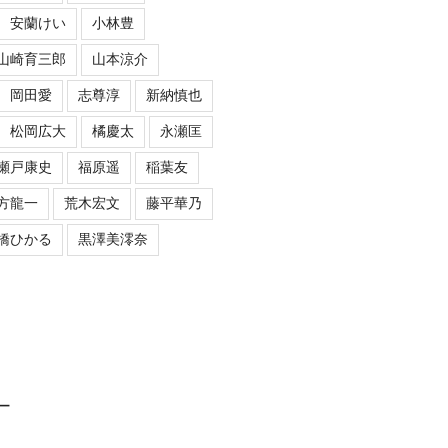
安蘭けい
小林豊
山崎育三郎
山本涼介
岡田愛
志尊淳
新納慎也
松岡広大
橘慶太
永瀬匡
瀬戸康史
福原遥
稲葉友
方龍一
荒木宏文
藤平華乃
橋ひかる
黒澤美澪奈
ロー