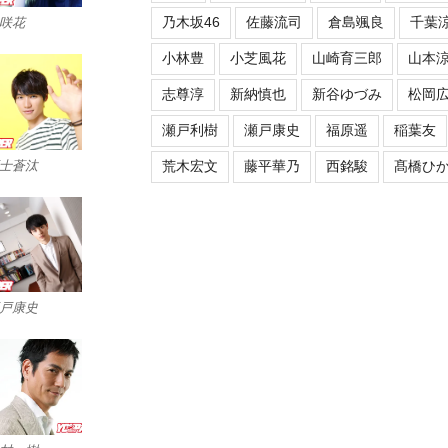
乃木坂46
佐藤流司
倉島颯良
千葉
咲花
小林豊
小芝風花
山崎育三郎
山本
志尊淳
新納慎也
新谷ゆづみ
松岡
瀬戸利樹
瀬戸康史
福原遥
稲葉友
士蒼汰
荒木宏文
藤平華乃
西銘駿
髙橋ひ
戸康史