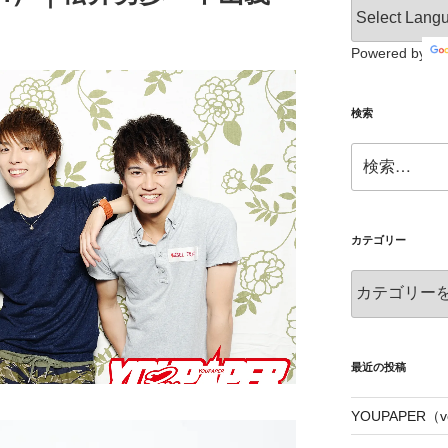
Powered by
検索
検
索:
カテゴリー
カ
テ
ゴ
リ
ー
最近の投稿
YOUPAPER（vo