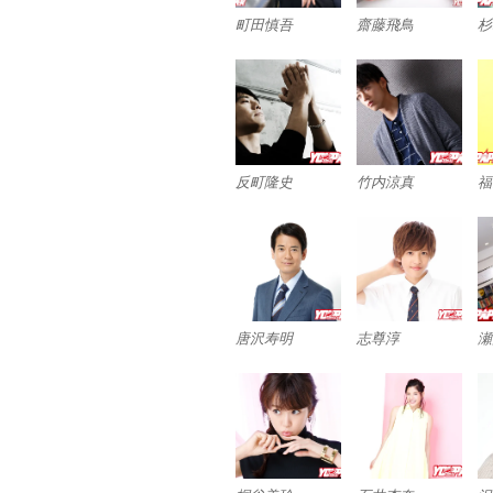
町田慎吾
齋藤飛鳥
杉
反町隆史
竹内涼真
福
唐沢寿明
志尊淳
瀬