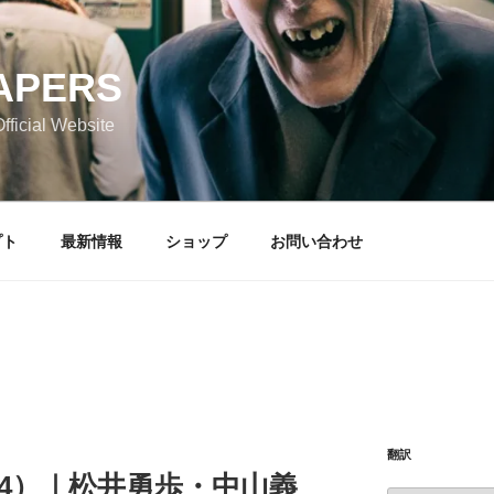
APERS
icial Website
プト
最新情報
ショップ
お問い合わせ
翻訳
l.44）｜松井勇歩・中山義