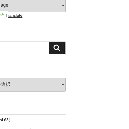
Translate
検
索
l.63）