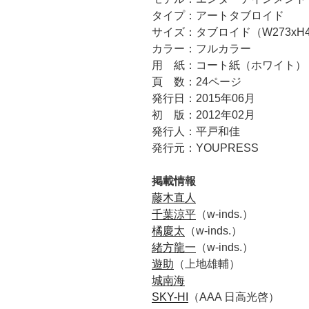
タイプ：アートタブロイド
サイズ：タブロイド（W273xH4
カラー：フルカラー
用 紙：コート紙（ホワイト）
頁 数：24ページ
発行日：2015年06月
初 版：2012年02月
発行人：平戸和佳
発行元：YOUPRESS
掲載情報
藤木直人
千葉涼平
（w-inds.）
橘慶太
（w-inds.）
緒方龍一
（w-inds.）
遊助
（上地雄輔）
城南海
SKY-HI
（AAA 日高光啓）