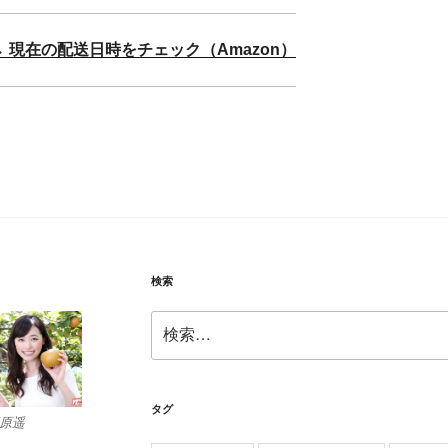
→ 現在の配送日時をチェック（Amazon）
検索
検
索:
タグ
原遥