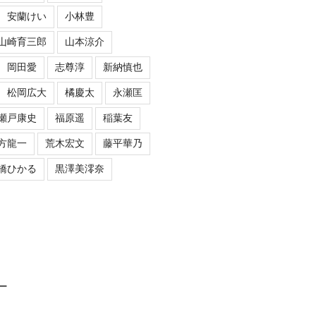
安蘭けい
小林豊
山崎育三郎
山本涼介
岡田愛
志尊淳
新納慎也
松岡広大
橘慶太
永瀬匡
瀬戸康史
福原遥
稲葉友
方龍一
荒木宏文
藤平華乃
橋ひかる
黒澤美澪奈
ロー