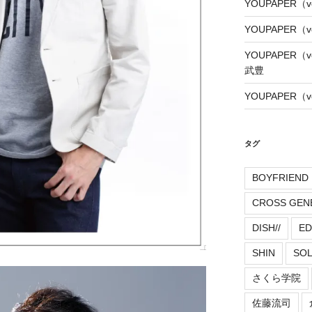
YOUPAPER（
YOUPAPER（
YOUPAPER（
武豊
YOUPAPER（
タグ
BOYFRIEND
CROSS GEN
DISH//
ED
SHIN
SO
さくら学院
佐藤流司