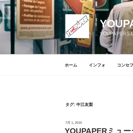
コ
ン
テ
YOUP
ン
ツ
YOUPAPERS Off
へ
ス
キ
ッ
ホーム
インフォ
コンセ
プ
タグ:
中江友梨
投
7月 1, 2015
稿
YOUPAPERミュー
日: