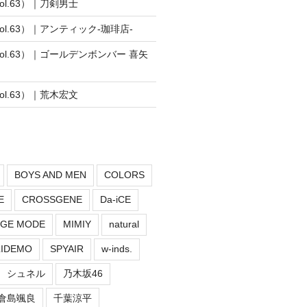
vol.63）｜刀剣男士
vol.63）｜アンティック-珈琲店-
vol.63）｜ゴールデンボンバー 喜矢
vol.63）｜荒木宏文
BOYS AND MEN
COLORS
E
CROSSGENE
Da-iCE
GE MODE
MIMIY
natural
LIDEMO
SPYAIR
w-inds.
シュネル
乃木坂46
倉島颯良
千葉涼平