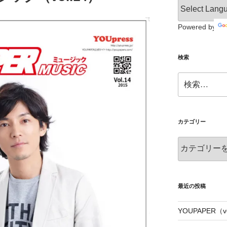
Powered by
検索
検
索:
カテゴリー
カ
テ
ゴ
リ
ー
最近の投稿
YOUPAPER（vo