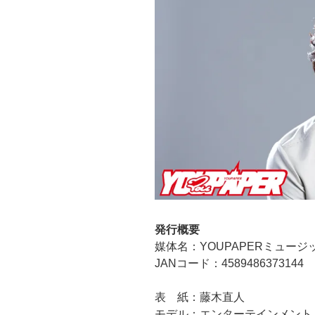
発行概要
媒体名：YOUPAPERミュージック
JANコード：4589486373144
表 紙：藤木直人
モデル：エンターテインメント