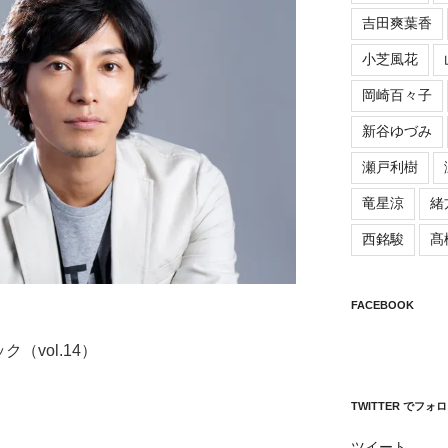
吉田爽葉香
小芝風花
岡崎百々子
新谷ゆづみ
瀬戸利樹
竜星涼
緒
西銘駿
髙
FACEBOOK
（vol.14）
TWITTER でフォ
ツイート