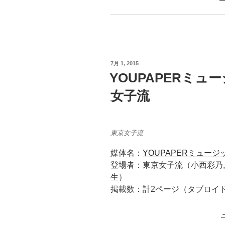
投
7月 1, 2015
稿
YOUPAPERミュー
日:
女子流
東京女子流
媒体名：
YOUPAPERミュージッ
登場者：東京女子流（小西彩乃,
生）
掲載数：計2ページ（タブロイ