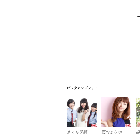
ピックアップフォト
さくら学院
西内まりや
福