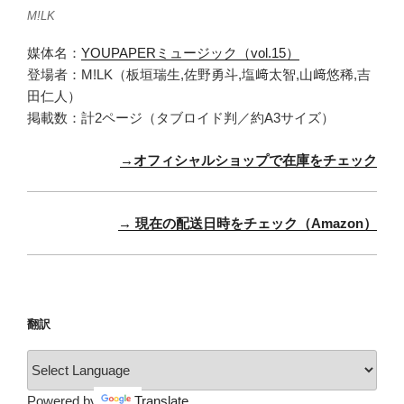
M!LK
媒体名：
YOUPAPERミュージック（vol.15）
登場者：M!LK（板垣瑞生,佐野勇斗,塩﨑太智,山﨑悠稀,吉
田仁人）
掲載数：計2ページ（タブロイド判／約A3サイズ）
→オフィシャルショップで在庫をチェック
→ 現在の配送日時をチェック（Amazon）
翻訳
Powered by
Translate