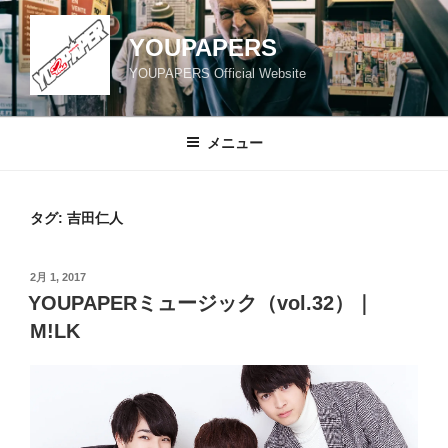
コ
ン
YOUPAPERS
テ
YOUPAPERS Official Website
ン
ツ
へ
メニュー
ス
キ
ッ
タグ:
吉田仁人
プ
投
2月 1, 2017
稿
YOUPAPERミュージック（vol.32）｜
日:
M!LK