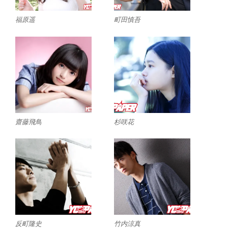
福原遥
町田慎吾
齋藤飛鳥
杉咲花
反町隆史
竹内涼真