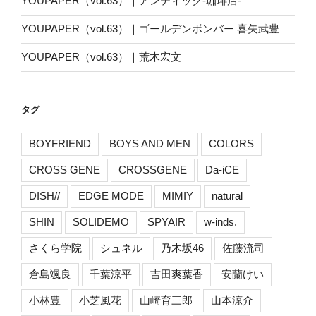
YOUPAPER（vol.63）｜アンティック-珈琲店-
YOUPAPER（vol.63）｜ゴールデンボンバー 喜矢武豊
YOUPAPER（vol.63）｜荒木宏文
タグ
BOYFRIEND
BOYS AND MEN
COLORS
CROSS GENE
CROSSGENE
Da-iCE
DISH//
EDGE MODE
MIMIY
natural
SHIN
SOLIDEMO
SPYAIR
w-inds.
さくら学院
シュネル
乃木坂46
佐藤流司
倉島颯良
千葉涼平
吉田爽葉香
安蘭けい
小林豊
小芝風花
山崎育三郎
山本涼介