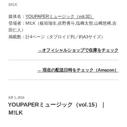
M!LK
媒体名：
YOUPAPERミュージック（vol.32）
登場者：M!LK（板垣瑞生,佐野勇斗,塩﨑太智,山﨑悠稀,吉
田仁人）
掲載数：計4ページ（タブロイド判／約A3サイズ）
→オフィシャルショップで在庫をチェック
→ 現在の配送日時をチェック（Amazon）
投
8月 1, 2015
稿
YOUPAPERミュージック（vol.15）｜
日:
M!LK