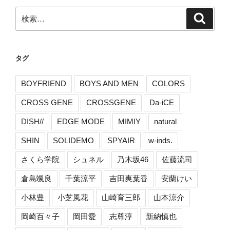
検
検
索
索:
タグ
BOYFRIEND
BOYS AND MEN
COLORS
CROSS GENE
CROSSGENE
Da-iCE
DISH//
EDGE MODE
MIMIY
natural
SHIN
SOLIDEMO
SPYAIR
w-inds.
さくら学院
シュネル
乃木坂46
佐藤流司
倉島颯良
千葉涼平
吉田爽葉香
安蘭けい
小林豊
小芝風花
山崎育三郎
山本涼介
岡崎百々子
岡田愛
志尊淳
新納慎也