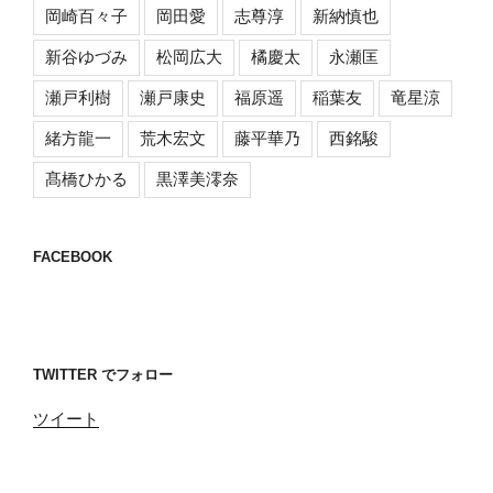
岡崎百々子
岡田愛
志尊淳
新納慎也
新谷ゆづみ
松岡広大
橘慶太
永瀬匡
瀬戸利樹
瀬戸康史
福原遥
稲葉友
竜星涼
緒方龍一
荒木宏文
藤平華乃
西銘駿
髙橋ひかる
黒澤美澪奈
FACEBOOK
TWITTER でフォロー
ツイート