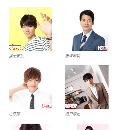
福士蒼汰
唐沢寿明
志尊淳
瀬戸康史