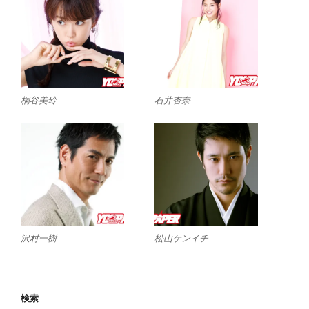
桐谷美玲
石井杏奈
沢村一樹
松山ケンイチ
検索