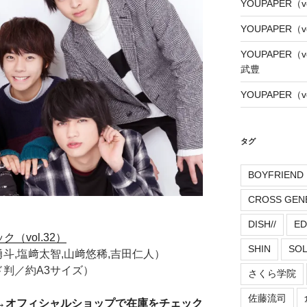
YOUPAPER（
YOUPAPER（
YOUPAPER（
武豊
YOUPAPER（
タグ
BOYFRIEND
CROSS GEN
DISH//
ED
ク（vol.32）
SHIN
SO
勇斗,塩﨑太智,山﨑悠稀,吉田仁人）
ド判／約A3サイズ）
さくら学院
佐藤流司
→オフィシャルショップで在庫をチェック