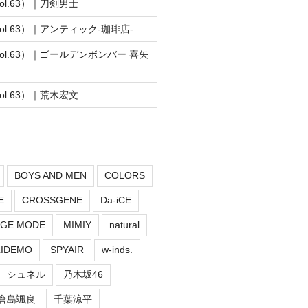
vol.63）｜刀剣男士
vol.63）｜アンティック-珈琲店-
vol.63）｜ゴールデンボンバー 喜矢
vol.63）｜荒木宏文
BOYS AND MEN
COLORS
E
CROSSGENE
Da-iCE
GE MODE
MIMIY
natural
LIDEMO
SPYAIR
w-inds.
シュネル
乃木坂46
倉島颯良
千葉涼平