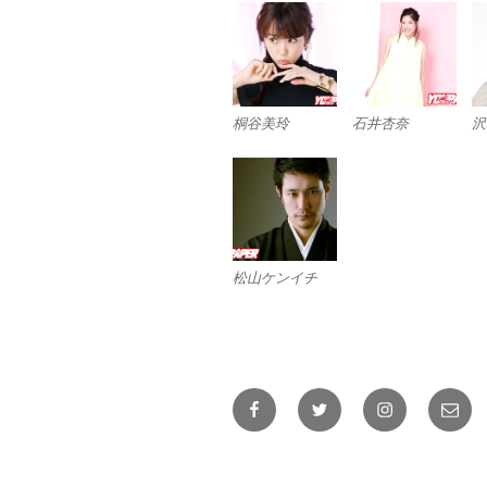
桐谷美玲
石井杏奈
沢
松山ケンイチ
Facebook
Twitter
Instagram
メ
ー
ル