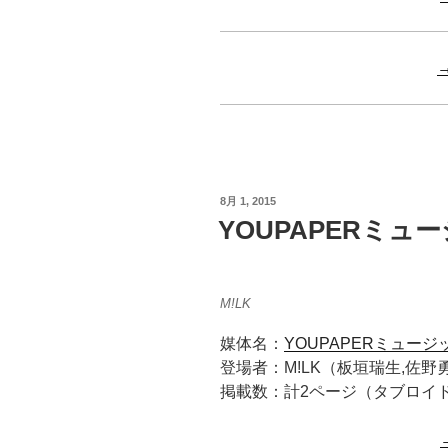
投
8月 1, 2015
稿
YOUPAPERミュー
日:
M!LK
媒体名：
YOUPAPERミュージッ
登場者：M!LK（板垣瑞生,佐野
掲載数：計2ページ（タブロイ