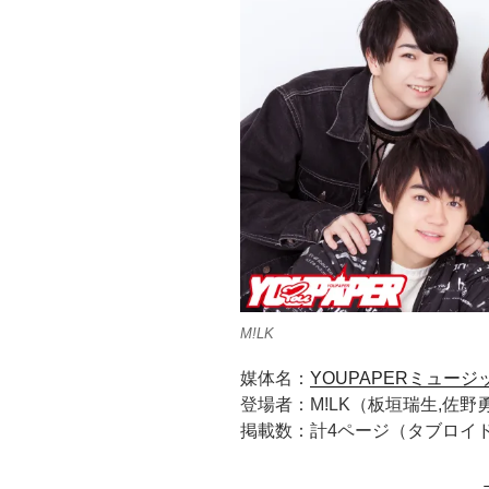
M!LK
媒体名：
YOUPAPERミュージッ
登場者：M!LK（板垣瑞生,佐野
掲載数：計4ページ（タブロイ