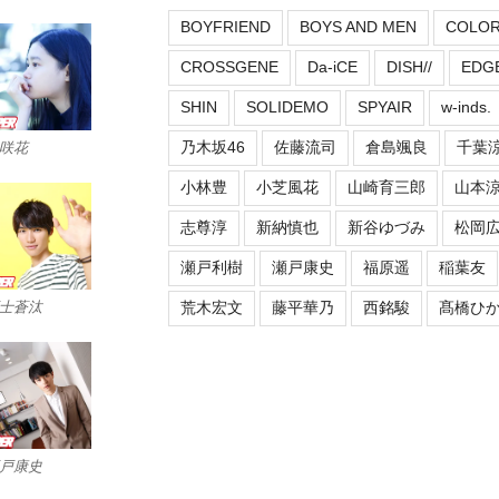
BOYFRIEND
BOYS AND MEN
COLO
CROSSGENE
Da-iCE
DISH//
EDG
SHIN
SOLIDEMO
SPYAIR
w-inds.
乃木坂46
佐藤流司
倉島颯良
千葉
咲花
小林豊
小芝風花
山崎育三郎
山本
志尊淳
新納慎也
新谷ゆづみ
松岡
瀬戸利樹
瀬戸康史
福原遥
稲葉友
士蒼汰
荒木宏文
藤平華乃
西銘駿
髙橋ひ
戸康史