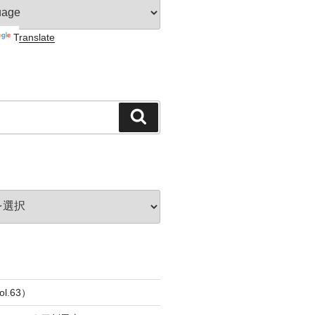
Translate
検
索
l.63）