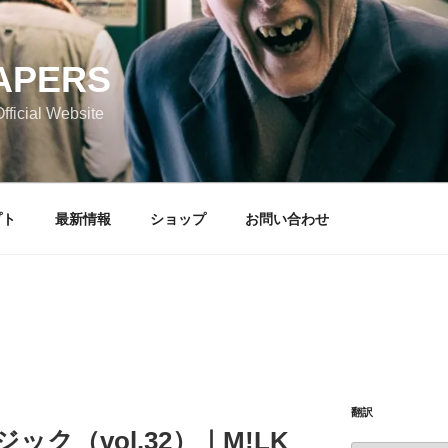
APERS
icial Website
プト
最新情報
ショップ
お問い合わせ
翻訳
ジック（vol.32）｜M!LK