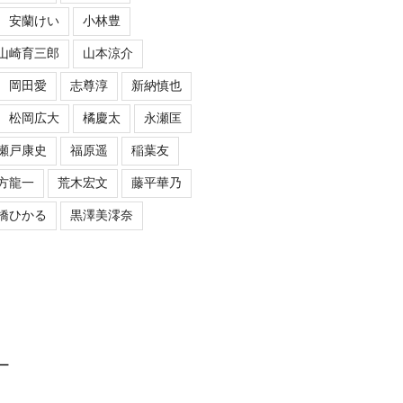
安蘭けい
小林豊
山崎育三郎
山本涼介
岡田愛
志尊淳
新納慎也
松岡広大
橘慶太
永瀬匡
瀬戸康史
福原遥
稲葉友
方龍一
荒木宏文
藤平華乃
橋ひかる
黒澤美澪奈
ロー