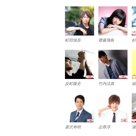
町田慎吾
齋藤飛鳥
杉
反町隆史
竹内涼真
福
唐沢寿明
志尊淳
瀬