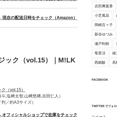
吉田爽葉香
小芝風花
→ 現在の配送日時をチェック（Amazon）
岡崎百々子
新谷ゆづみ
瀬戸利樹
竜星涼
緒
ジック（vol.15）｜M!LK
西銘駿
髙
FACEBOOK
ク（vol.15）
勇斗,塩﨑太智,山﨑悠稀,吉田仁人）
ド判／約A3サイズ）
TWITTER でフォ
→オフィシャルショップで在庫をチェック
ツイート