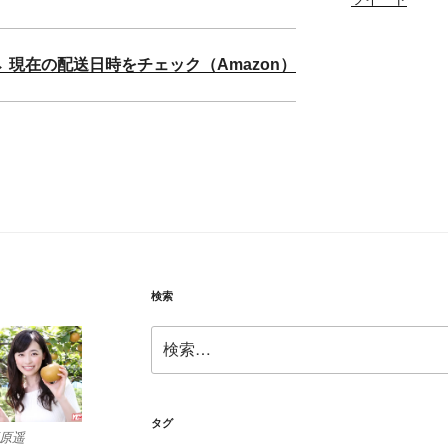
→ 現在の配送日時をチェック（Amazon）
検索
検
索:
タグ
原遥