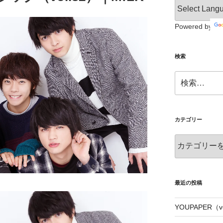
Powered by
検索
検
索:
カテゴリー
カ
テ
ゴ
リ
ー
最近の投稿
YOUPAPER（vo