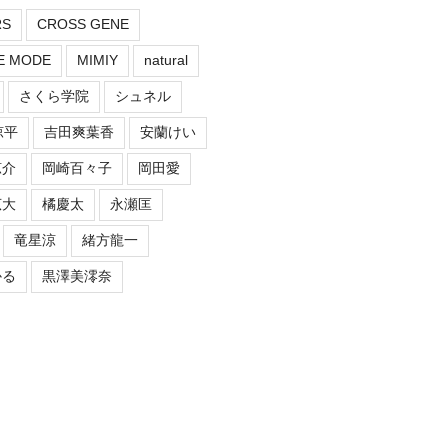
RS
CROSS GENE
E MODE
MIMIY
natural
さくら学院
シュネル
涼平
吉田爽葉香
安蘭けい
涼介
岡崎百々子
岡田愛
広大
橘慶太
永瀬匡
竜星涼
緒方龍一
かる
黒澤美澪奈