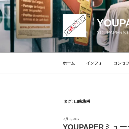
コ
ン
テ
YOUP
ン
ツ
YOUPAPERS Off
へ
ス
キ
ッ
ホーム
インフォ
コンセ
プ
タグ:
山﨑悠稀
投
2月 1, 2017
稿
YOUPAPERミュー
日: