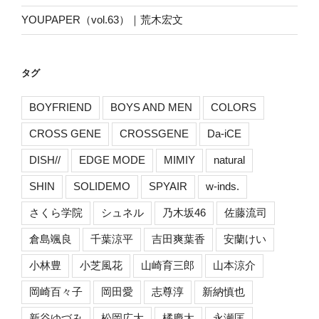
YOUPAPER（vol.63）｜荒木宏文
タグ
BOYFRIEND
BOYS AND MEN
COLORS
CROSS GENE
CROSSGENE
Da-iCE
DISH//
EDGE MODE
MIMIY
natural
SHIN
SOLIDEMO
SPYAIR
w-inds.
さくら学院
シュネル
乃木坂46
佐藤流司
倉島颯良
千葉涼平
吉田爽葉香
安蘭けい
小林豊
小芝風花
山崎育三郎
山本涼介
岡崎百々子
岡田愛
志尊淳
新納慎也
新谷ゆづみ
松岡広大
橘慶太
永瀬匡