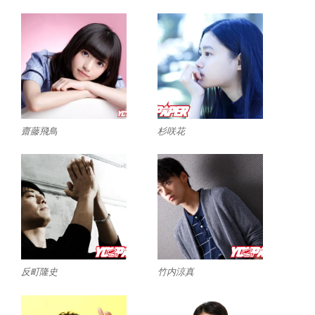
齋藤飛鳥
杉咲花
反町隆史
竹内涼真