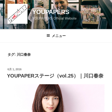
コ
ン
YOUPAPERS
テ
YOUPAPERS Official Website
ン
ツ
へ
メニュー
ス
キ
ッ
タグ:
川口春奈
プ
投
6月 1, 2016
稿
YOUPAPERステージ（vol.25）｜川口春奈
日: