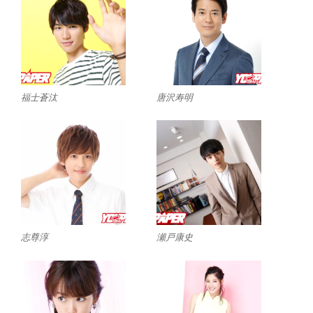
福士蒼汰
唐沢寿明
志尊淳
瀬戸康史