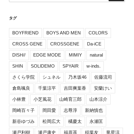
タグ
BOYFRIEND
BOYS AND MEN
COLORS
CROSS GENE
CROSSGENE
Da-iCE
DISH//
EDGE MODE
MIMIY
natural
SHIN
SOLIDEMO
SPYAIR
w-inds.
さくら学院
シュネル
乃木坂46
佐藤流司
倉島颯良
千葉涼平
吉田爽葉香
安蘭けい
小林豊
小芝風花
山崎育三郎
山本涼介
岡崎百々子
岡田愛
志尊淳
新納慎也
新谷ゆづみ
松岡広大
橘慶太
永瀬匡
瀬戸利樹
瀬戸康史
福原遥
稲葉友
竜星涼