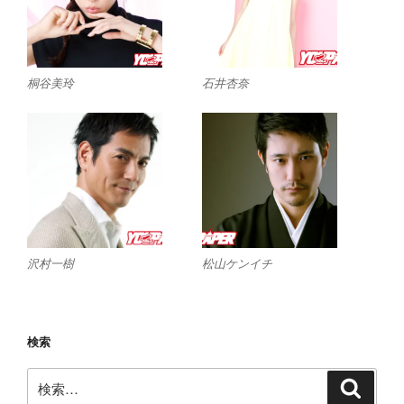
桐谷美玲
石井杏奈
沢村一樹
松山ケンイチ
検索
検
検
索
索: