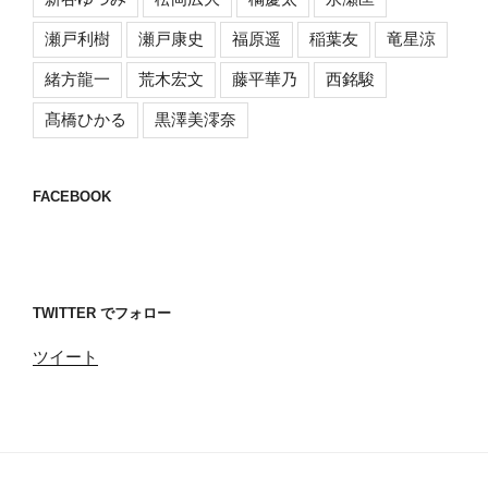
瀬戸利樹
瀬戸康史
福原遥
稲葉友
竜星涼
緒方龍一
荒木宏文
藤平華乃
西銘駿
髙橋ひかる
黒澤美澪奈
FACEBOOK
TWITTER でフォロー
ツイート