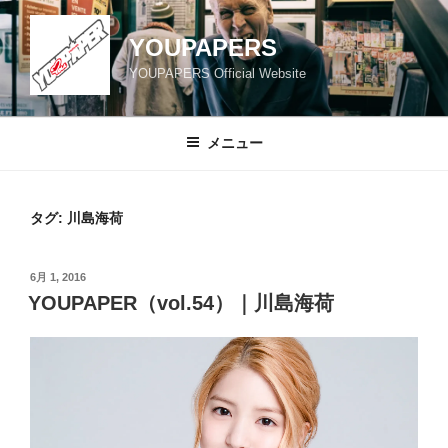
コ
ン
YOUPAPERS
テ
YOUPAPERS Official Website
ン
ツ
へ
メニュー
ス
キ
ッ
タグ:
川島海荷
プ
投
6月 1, 2016
稿
YOUPAPER（vol.54）｜川島海荷
日: