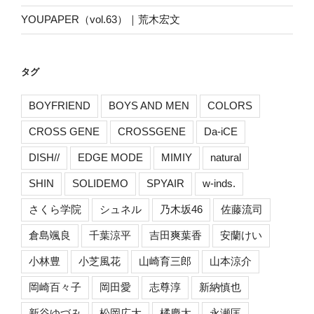
YOUPAPER（vol.63）｜荒木宏文
タグ
BOYFRIEND
BOYS AND MEN
COLORS
CROSS GENE
CROSSGENE
Da-iCE
DISH//
EDGE MODE
MIMIY
natural
SHIN
SOLIDEMO
SPYAIR
w-inds.
さくら学院
シュネル
乃木坂46
佐藤流司
倉島颯良
千葉涼平
吉田爽葉香
安蘭けい
小林豊
小芝風花
山崎育三郎
山本涼介
岡崎百々子
岡田愛
志尊淳
新納慎也
新谷ゆづみ
松岡広大
橘慶太
永瀬匡