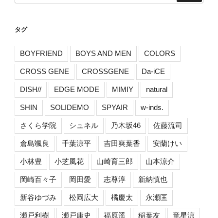
タグ
BOYFRIEND
BOYS AND MEN
COLORS
CROSS GENE
CROSSGENE
Da-iCE
DISH//
EDGE MODE
MIMIY
natural
SHIN
SOLIDEMO
SPYAIR
w-inds.
さくら学院
シュネル
乃木坂46
佐藤流司
倉島颯良
千葉涼平
吉田爽葉香
安蘭けい
小林豊
小芝風花
山崎育三郎
山本涼介
岡崎百々子
岡田愛
志尊淳
新納慎也
新谷ゆづみ
松岡広大
橘慶太
永瀬匡
瀬戸利樹
瀬戸康史
福原遥
稲葉友
竜星涼