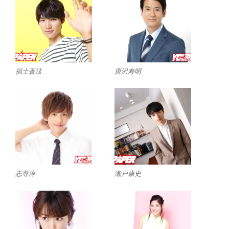
福士蒼汰
唐沢寿明
志尊淳
瀬戸康史