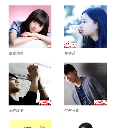
齋藤飛鳥
杉咲花
反町隆史
竹内涼真