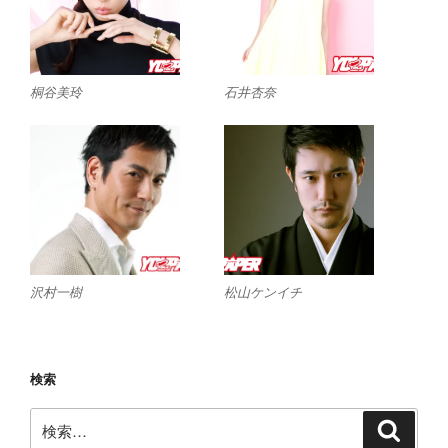
桐谷美玲
石井杏奈
沢村一樹
松山ケンイチ
検索
検
検
索
索: