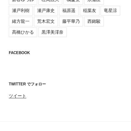
瀬戸利樹
瀬戸康史
福原遥
稲葉友
竜星涼
緒方龍一
荒木宏文
藤平華乃
西銘駿
髙橋ひかる
黒澤美澪奈
FACEBOOK
TWITTER でフォロー
ツイート