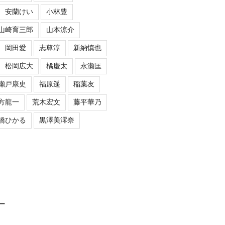
安蘭けい
小林豊
山崎育三郎
山本涼介
岡田愛
志尊淳
新納慎也
松岡広大
橘慶太
永瀬匡
瀬戸康史
福原遥
稲葉友
方龍一
荒木宏文
藤平華乃
橋ひかる
黒澤美澪奈
ロー