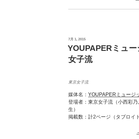
投
7月 1, 2015
稿
YOUPAPERミュー
日:
女子流
東京女子流
媒体名：
YOUPAPERミュージッ
登場者：東京女子流（小西彩乃,
生）
掲載数：計2ページ（タブロイ