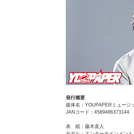
発行概要
媒体名：YOUPAPERミュージック
JANコード：4589486373144
表 紙：藤木直人
モデル：エンターテインメント