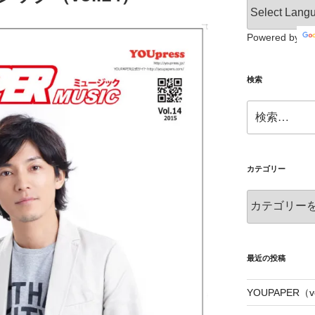
Powered by
検索
検
索:
カテゴリー
カ
テ
ゴ
リ
ー
最近の投稿
YOUPAPER（vo