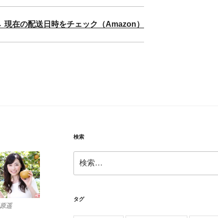
→ 現在の配送日時をチェック（Amazon）
検索
検
索:
タグ
原遥