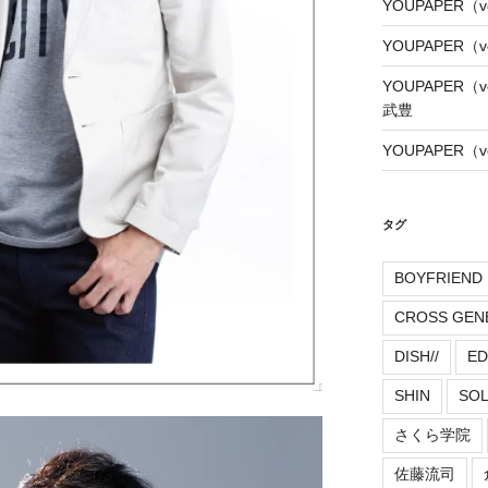
YOUPAPER（
YOUPAPER（
YOUPAPER（
武豊
YOUPAPER（
タグ
BOYFRIEND
CROSS GEN
DISH//
ED
SHIN
SO
さくら学院
佐藤流司