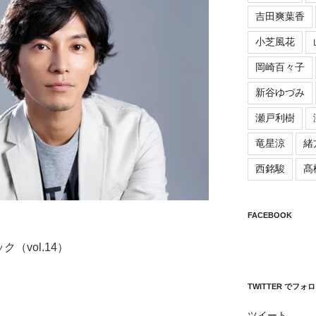
吉田爽葉香
小芝風花
岡崎百々子
新谷ゆづみ
瀬戸利樹
竜星涼
緒
西銘駿
髙
FACEBOOK
（vol.14）
TWITTER でフォ
ツイート