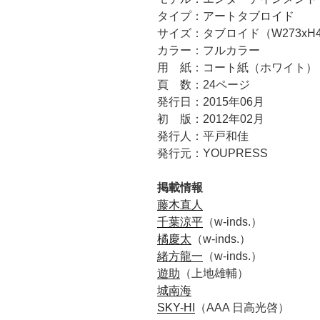
タイプ：アートタブロイド
サイズ：タブロイド（W273xH4
カラー：フルカラー
用 紙：コート紙（ホワイト）
頁 数：24ページ
発行日：2015年06月
初 版：2012年02月
発行人：平戸和佳
発行元：YOUPRESS
掲載情報
藤木直人
千葉涼平
（w-inds.）
橘慶太
（w-inds.）
緒方龍一
（w-inds.）
遊助
（上地雄輔）
城南海
SKY-HI
（AAA 日高光啓）