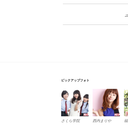
ピックアップフォト
さくら学院
西内まりや
福