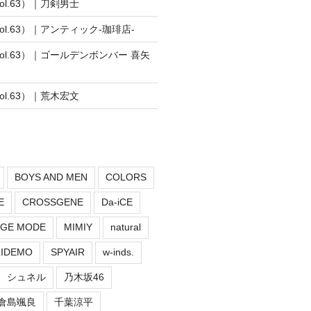
vol.63）｜刀剣男士
vol.63）｜アンティック-珈琲店-
vol.63）｜ゴールデンボンバー 喜矢
vol.63）｜荒木宏文
BOYS AND MEN
COLORS
E
CROSSGENE
Da-iCE
GE MODE
MIMIY
natural
LIDEMO
SPYAIR
w-inds.
シュネル
乃木坂46
倉島颯良
千葉涼平