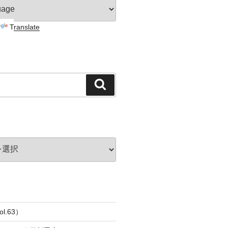
Translate
検
索
l.63）