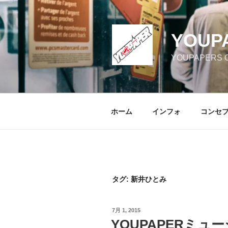
コ
ン
テ
YOUP
ン
ツ
YOUPAPERS Off
へ
ス
キ
ッ
ホーム
インフォ
コンセ
プ
タグ:
新井ひとみ
投
7月 1, 2015
稿
YOUPAPERミュー
日: