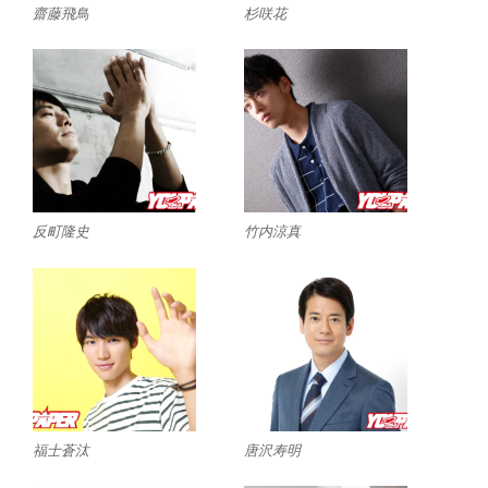
齋藤飛鳥
杉咲花
反町隆史
竹内涼真
福士蒼汰
唐沢寿明