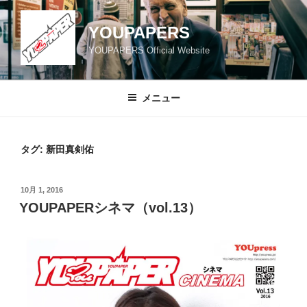
コ
ン
YOUPAPERS
テ
YOUPAPERS Official Website
ン
ツ
へ
メニュー
ス
キ
ッ
タグ:
新田真剣佑
プ
投
10月 1, 2016
稿
YOUPAPERシネマ（vol.13）
日: