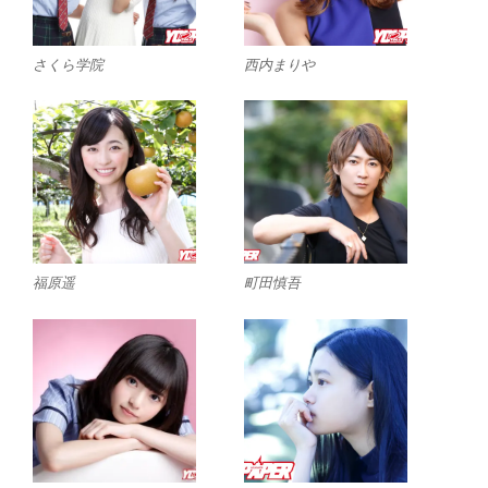
さくら学院
西内まりや
福原遥
町田慎吾