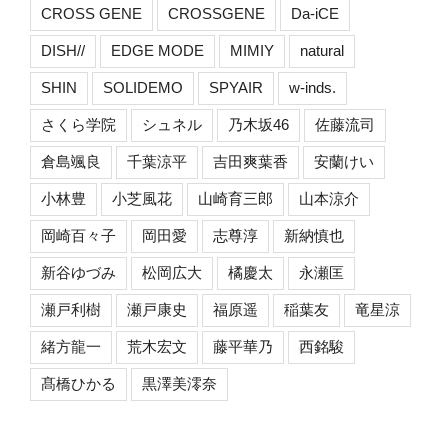
CROSS GENE
CROSSGENE
Da-iCE
DISH//
EDGE MODE
MIMIY
natural
SHIN
SOLIDEMO
SPYAIR
w-inds.
さくら学院
シュネル
乃木坂46
佐藤流司
倉島颯良
千葉涼平
吉田爽葉香
安蘭けい
小林豊
小芝風花
山崎育三郎
山本涼介
岡崎百々子
岡田愛
志尊淳
新納慎也
新谷ゆづみ
松岡広大
橘慶太
永瀬匡
瀬戸利樹
瀬戸康史
福原遥
稲葉友
竜星涼
緒方龍一
荒木宏文
藤平華乃
西銘駿
髙橋ひかる
黒澤美澪奈