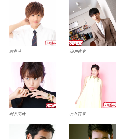
志尊淳
瀬戸康史
桐谷美玲
石井杏奈