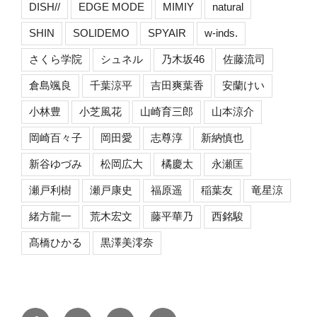
DISH//
EDGE MODE
MIMIY
natural
SHIN
SOLIDEMO
SPYAIR
w-inds.
さくら学院
シュネル
乃木坂46
佐藤流司
倉島颯良
千葉涼平
吉田爽葉香
安蘭けい
小林豊
小芝風花
山崎育三郎
山本涼介
岡崎百々子
岡田愛
志尊淳
新納慎也
新谷ゆづみ
松岡広大
橘慶太
永瀬匡
瀬戸利樹
瀬戸康史
福原遥
稲葉友
竜星涼
緒方龍一
荒木宏文
藤平華乃
西銘駿
髙橋ひかる
黒澤美澪奈
Facebook
Twitter
Instagram
メ