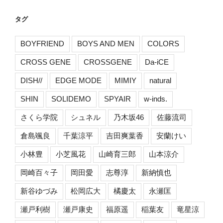
タグ
BOYFRIEND
BOYS AND MEN
COLORS
CROSS GENE
CROSSGENE
Da-iCE
DISH//
EDGE MODE
MIMIY
natural
SHIN
SOLIDEMO
SPYAIR
w-inds.
さくら学院
シュネル
乃木坂46
佐藤流司
倉島颯良
千葉涼平
吉田爽葉香
安蘭けい
小林豊
小芝風花
山崎育三郎
山本涼介
岡崎百々子
岡田愛
志尊淳
新納慎也
新谷ゆづみ
松岡広大
橘慶太
永瀬匡
瀬戸利樹
瀬戸康史
福原遥
稲葉友
竜星涼