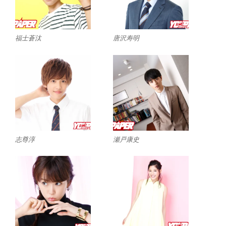
福士蒼汰
唐沢寿明
志尊淳
瀬戸康史