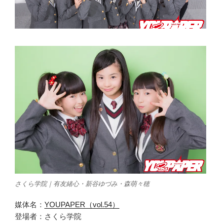
さくら学院｜有友緒心・新谷ゆづみ・森萌々穂
媒体名：
YOUPAPER（vol.54）
登場者：さくら学院