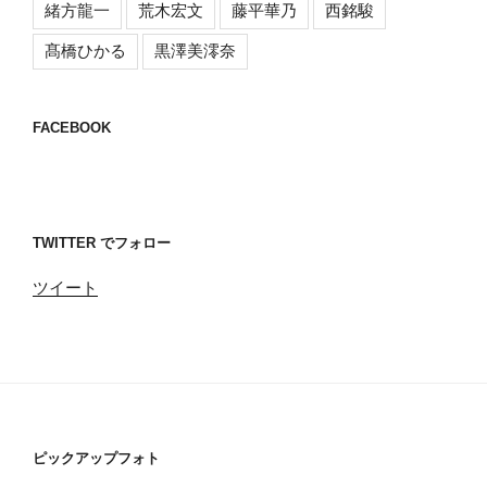
緒方龍一
荒木宏文
藤平華乃
西銘駿
髙橋ひかる
黒澤美澪奈
FACEBOOK
TWITTER でフォロー
ツイート
ピックアップフォト