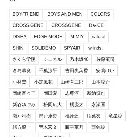
BOYFRIEND
BOYS AND MEN
COLORS
CROSS GENE
CROSSGENE
Da-iCE
DISH//
EDGE MODE
MIMIY
natural
SHIN
SOLIDEMO
SPYAIR
w-inds.
さくら学院
シュネル
乃木坂46
佐藤流司
倉島颯良
千葉涼平
吉田爽葉香
安蘭けい
小林豊
小芝風花
山崎育三郎
山本涼介
岡崎百々子
岡田愛
志尊淳
新納慎也
新谷ゆづみ
松岡広大
橘慶太
永瀬匡
瀬戸利樹
瀬戸康史
福原遥
稲葉友
竜星涼
緒方龍一
荒木宏文
藤平華乃
西銘駿