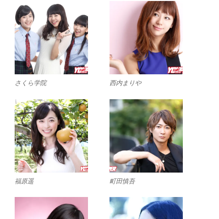
さくら学院
西内まりや
福原遥
町田慎吾