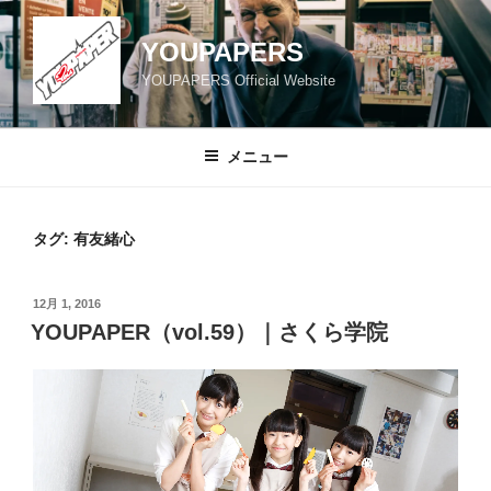
コ
ン
YOUPAPERS
テ
YOUPAPERS Official Website
ン
ツ
へ
メニュー
ス
キ
ッ
タグ:
有友緒心
プ
投
12月 1, 2016
稿
YOUPAPER（vol.59）｜さくら学院
日: