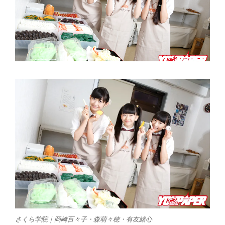
さくら学院｜岡崎百々子・森萌々穂・有友緒心