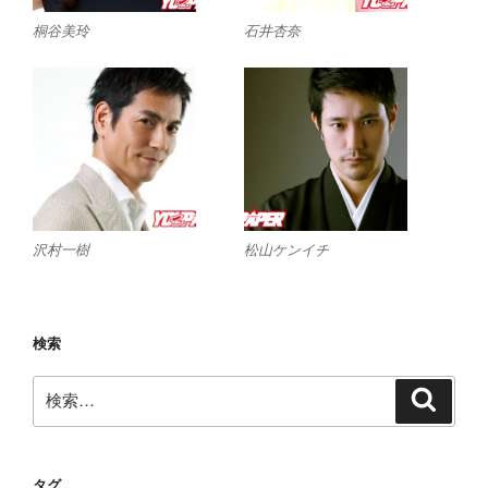
桐谷美玲
石井杏奈
沢村一樹
松山ケンイチ
検索
検
検
索
索:
タグ