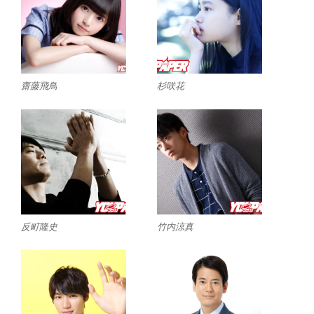
齋藤飛鳥
杉咲花
反町隆史
竹内涼真