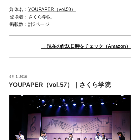
媒体名：
YOUPAPER（vol.59）
登場者：さくら学院
掲載数：計2ページ
→ 現在の配送日時をチェック（Amazon）
投
9月 1, 2016
稿
YOUPAPER（vol.57）｜さくら学院
日: