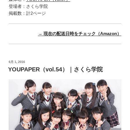
登場者：さくら学院
掲載数：計2ページ
→ 現在の配送日時をチェック（Amazon）
投
6月 1, 2016
稿
YOUPAPER（vol.54）｜さくら学院
日: