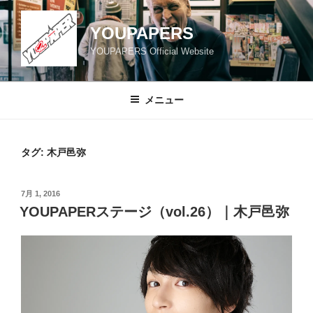
コ
ン
YOUPAPERS
テ
YOUPAPERS Official Website
ン
ツ
へ
メニュー
ス
キ
ッ
タグ:
木戸邑弥
プ
投
7月 1, 2016
稿
YOUPAPERステージ（vol.26）｜木戸邑弥
日: