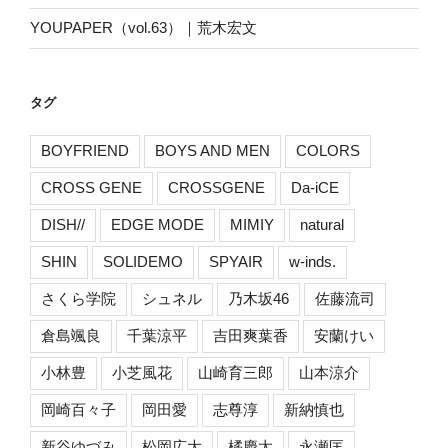
YOUPAPER（vol.63）｜荒木宏文
タグ
BOYFRIEND
BOYS AND MEN
COLORS
CROSS GENE
CROSSGENE
Da-iCE
DISH//
EDGE MODE
MIMIY
natural
SHIN
SOLIDEMO
SPYAIR
w-inds.
さくら学院
シュネル
乃木坂46
佐藤流司
倉島颯良
千葉涼平
吉田爽葉香
安蘭けい
小林豊
小芝風花
山崎育三郎
山本涼介
岡崎百々子
岡田愛
志尊淳
新納慎也
新谷ゆづみ
松岡広大
橘慶太
永瀬匡