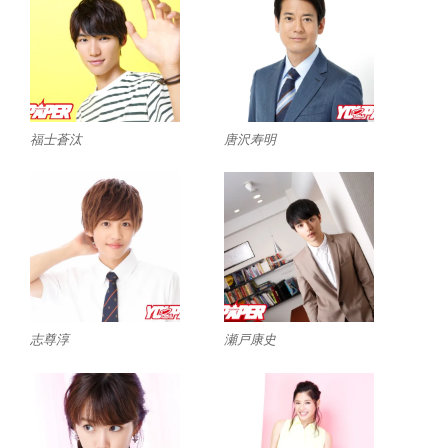
福士蒼汰
唐沢寿明
志尊淳
瀬戸康史