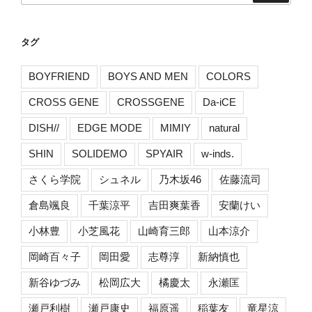
タグ
BOYFRIEND
BOYS AND MEN
COLORS
CROSS GENE
CROSSGENE
Da-iCE
DISH//
EDGE MODE
MIMIY
natural
SHIN
SOLIDEMO
SPYAIR
w-inds.
さくら学院
シュネル
乃木坂46
佐藤流司
倉島颯良
千葉涼平
吉田爽葉香
安蘭けい
小林豊
小芝風花
山崎育三郎
山本涼介
岡崎百々子
岡田愛
志尊淳
新納慎也
新谷ゆづみ
松岡広大
橘慶太
永瀬匡
瀬戸利樹
瀬戸康史
福原遥
稲葉友
竜星涼