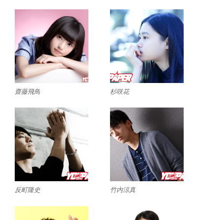
齋藤飛鳥
杉咲花
反町隆史
竹内涼真