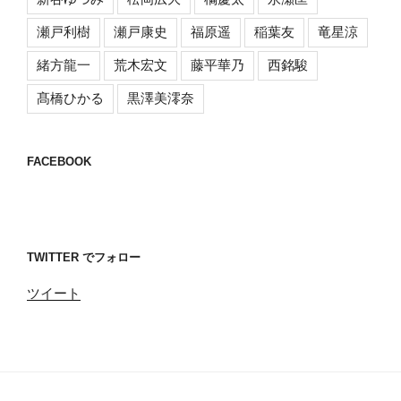
瀬戸利樹
瀬戸康史
福原遥
稲葉友
竜星涼
緒方龍一
荒木宏文
藤平華乃
西銘駿
髙橋ひかる
黒澤美澪奈
FACEBOOK
TWITTER でフォロー
ツイート