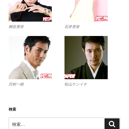
桐谷美玲
石井杏奈
沢村一樹
松山ケンイチ
検索
検
検
索
索: