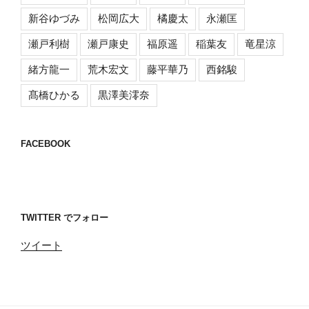
新谷ゆづみ
松岡広大
橘慶太
永瀬匡
瀬戸利樹
瀬戸康史
福原遥
稲葉友
竜星涼
緒方龍一
荒木宏文
藤平華乃
西銘駿
髙橋ひかる
黒澤美澪奈
FACEBOOK
TWITTER でフォロー
ツイート