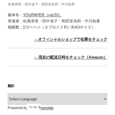
松尾幸実・田中道子・和田安佳莉・中川知香
媒体名：
YOUPAPER（vol.53）
登場者：松尾幸実・田中道子・和田安佳莉・中川知香
掲載数：計2ページ（タブロイド判／約A3サイズ）
→オフィシャルショップで在庫をチェック
→ 現在の配送日時をチェック（Amazon）
翻訳
Powered by
Translate