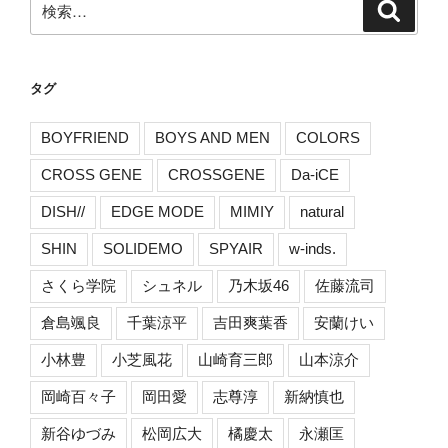
検
索
索:
タグ
BOYFRIEND
BOYS AND MEN
COLORS
CROSS GENE
CROSSGENE
Da-iCE
DISH//
EDGE MODE
MIMIY
natural
SHIN
SOLIDEMO
SPYAIR
w-inds.
さくら学院
シュネル
乃木坂46
佐藤流司
倉島颯良
千葉涼平
吉田爽葉香
安蘭けい
小林豊
小芝風花
山崎育三郎
山本涼介
岡崎百々子
岡田愛
志尊淳
新納慎也
新谷ゆづみ
松岡広大
橘慶太
永瀬匡