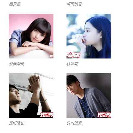
福原遥
町田慎吾
齋藤飛鳥
杉咲花
反町隆史
竹内涼真