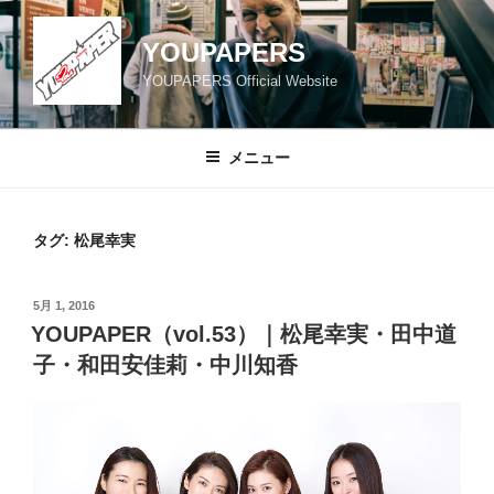
コ
ン
YOUPAPERS
テ
YOUPAPERS Official Website
ン
ツ
へ
メニュー
ス
キ
ッ
タグ:
松尾幸実
プ
投
5月 1, 2016
稿
YOUPAPER（vol.53）｜松尾幸実・田中道
日:
子・和田安佳莉・中川知香