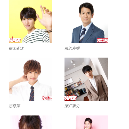
福士蒼汰
唐沢寿明
志尊淳
瀬戸康史