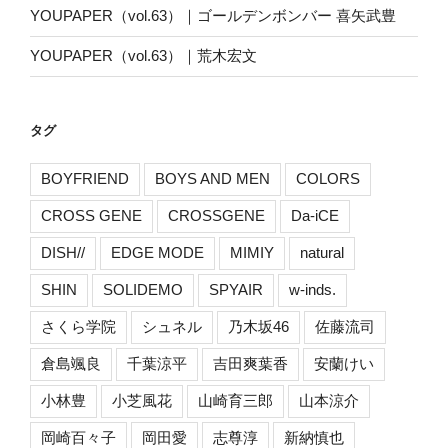
YOUPAPER（vol.63）｜ゴールデンボンバー 喜矢武豊
YOUPAPER（vol.63）｜荒木宏文
タグ
BOYFRIEND
BOYS AND MEN
COLORS
CROSS GENE
CROSSGENE
Da-iCE
DISH//
EDGE MODE
MIMIY
natural
SHIN
SOLIDEMO
SPYAIR
w-inds.
さくら学院
シュネル
乃木坂46
佐藤流司
倉島颯良
千葉涼平
吉田爽葉香
安蘭けい
小林豊
小芝風花
山崎育三郎
山本涼介
岡崎百々子
岡田愛
志尊淳
新納慎也