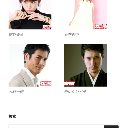
桐谷美玲
石井杏奈
沢村一樹
松山ケンイチ
検索
検