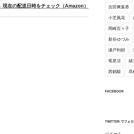
→ 現在の配送日時をチェック（Amazon）
吉田爽葉香
小芝風花
岡崎百々子
新谷ゆづみ
瀬戸利樹
竜星涼
緒
西銘駿
髙
FACEBOOK
TWITTER でフォ
ツイート