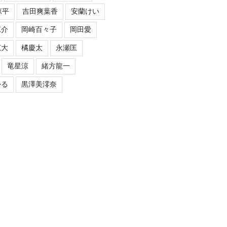
涼平
吉田爽葉香
安蘭けい
涼介
岡崎百々子
岡田愛
広大
橘慶太
永瀬匡
竜星涼
緒方龍一
かる
黒澤美澪奈