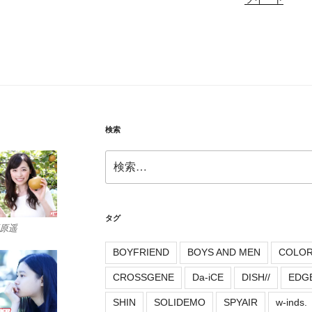
検索
検
索:
タグ
原遥
BOYFRIEND
BOYS AND MEN
COLO
CROSSGENE
Da-iCE
DISH//
EDG
SHIN
SOLIDEMO
SPYAIR
w-inds.