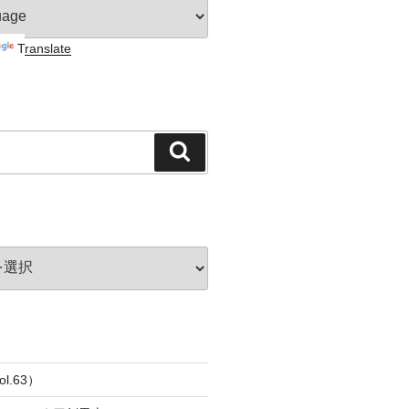
Translate
検
索
l.63）