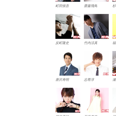
町田慎吾
齋藤飛鳥
杉
反町隆史
竹内涼真
福
唐沢寿明
志尊淳
瀬