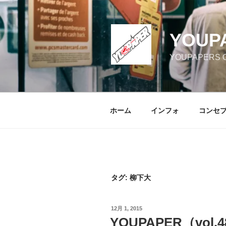
コ
ン
テ
YOUP
ン
ツ
YOUPAPERS Off
へ
ス
キ
ッ
ホーム
インフォ
コンセ
プ
タグ:
柳下大
投
12月 1, 2015
稿
YOUPAPER（vol
日: