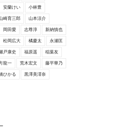
安蘭けい
小林豊
山崎育三郎
山本涼介
岡田愛
志尊淳
新納慎也
松岡広大
橘慶太
永瀬匡
瀬戸康史
福原遥
稲葉友
方龍一
荒木宏文
藤平華乃
橋ひかる
黒澤美澪奈
ロー