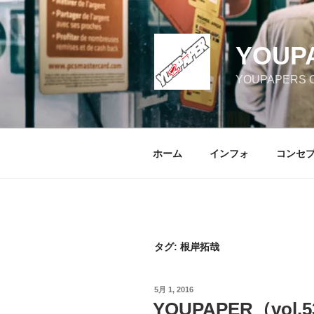
コ
ン
テ
YOUP
ン
ツ
YOUPAPERS Off
へ
ス
キ
ッ
ホーム
インフォ
コンセ
プ
タグ:
根岸拓哉
投
5月 1, 2016
稿
YOUPAPER（vol
日: