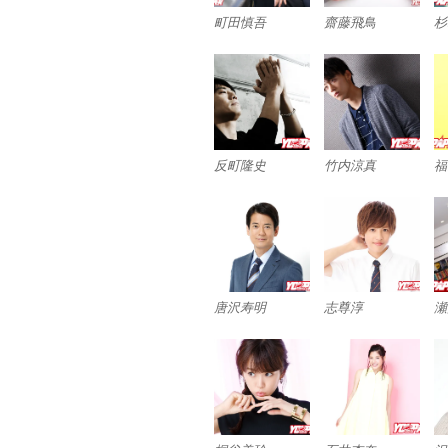
町田慎吾
齋藤飛鳥
杉
反町隆史
竹内涼真
福
唐沢寿明
志尊淳
瀬