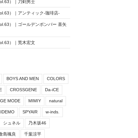
vol.63）｜刀剣男士
vol.63）｜アンティック-珈琲店-
vol.63）｜ゴールデンボンバー 喜矢
vol.63）｜荒木宏文
BOYS AND MEN
COLORS
E
CROSSGENE
Da-iCE
GE MODE
MIMIY
natural
LIDEMO
SPYAIR
w-inds.
シュネル
乃木坂46
倉島颯良
千葉涼平