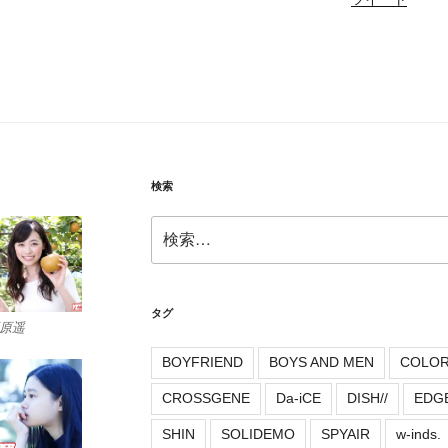
検索
検
索:
タグ
原遥
BOYFRIEND
BOYS AND MEN
COLO
CROSSGENE
Da-iCE
DISH//
EDG
SHIN
SOLIDEMO
SPYAIR
w-inds.