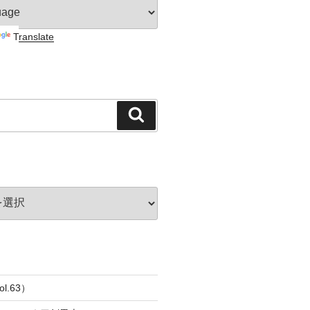
Translate
検
索
l.63）