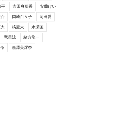
涼平
吉田爽葉香
安蘭けい
涼介
岡崎百々子
岡田愛
広大
橘慶太
永瀬匡
竜星涼
緒方龍一
かる
黒澤美澪奈