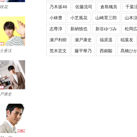
乃木坂46
佐藤流司
倉島颯良
千葉
咲花
小林豊
小芝風花
山崎育三郎
山本
志尊淳
新納慎也
新谷ゆづみ
松岡
瀬戸利樹
瀬戸康史
福原遥
稲葉友
士蒼汰
荒木宏文
藤平華乃
西銘駿
髙橋ひ
戸康史