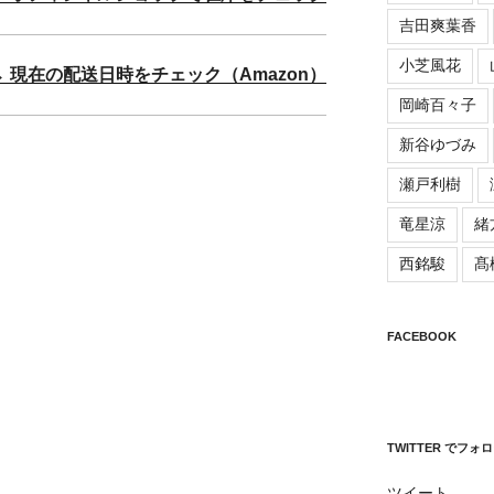
吉田爽葉香
小芝風花
→ 現在の配送日時をチェック（Amazon）
岡崎百々子
新谷ゆづみ
瀬戸利樹
竜星涼
緒
西銘駿
髙
FACEBOOK
TWITTER でフォ
ツイート