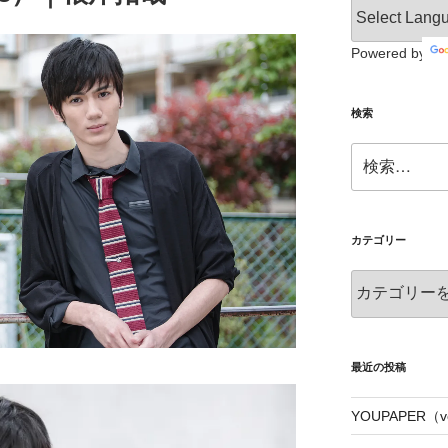
Powered by
検索
検
索:
カテゴリー
カ
テ
ゴ
リ
ー
最近の投稿
YOUPAPER（vo