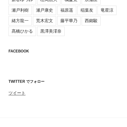
瀬戸利樹
瀬戸康史
福原遥
稲葉友
竜星涼
緒方龍一
荒木宏文
藤平華乃
西銘駿
髙橋ひかる
黒澤美澪奈
FACEBOOK
TWITTER でフォロー
ツイート