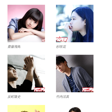
齋藤飛鳥
杉咲花
反町隆史
竹内涼真