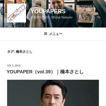
コ
ン
YOUPAPERS
テ
YOUPAPERS Official Website
ン
ツ
へ
メニュー
ス
キ
ッ
タグ:
橋本さとし
プ
投
3月 1, 2015
稿
YOUPAPER（vol.39）｜橋本さとし
日: