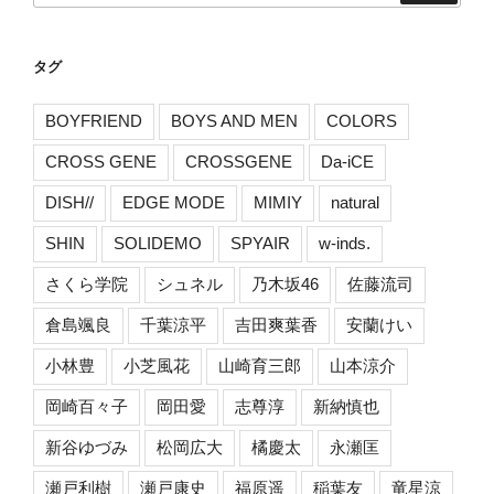
タグ
BOYFRIEND
BOYS AND MEN
COLORS
CROSS GENE
CROSSGENE
Da-iCE
DISH//
EDGE MODE
MIMIY
natural
SHIN
SOLIDEMO
SPYAIR
w-inds.
さくら学院
シュネル
乃木坂46
佐藤流司
倉島颯良
千葉涼平
吉田爽葉香
安蘭けい
小林豊
小芝風花
山崎育三郎
山本涼介
岡崎百々子
岡田愛
志尊淳
新納慎也
新谷ゆづみ
松岡広大
橘慶太
永瀬匡
瀬戸利樹
瀬戸康史
福原遥
稲葉友
竜星涼