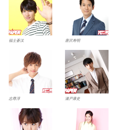
福士蒼汰
唐沢寿明
志尊淳
瀬戸康史