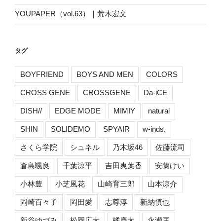
YOUPAPER（vol.63）｜荒木宏文
タグ
BOYFRIEND
BOYS AND MEN
COLORS
CROSS GENE
CROSSGENE
Da-iCE
DISH//
EDGE MODE
MIMIY
natural
SHIN
SOLIDEMO
SPYAIR
w-inds.
さくら学院
シュネル
乃木坂46
佐藤流司
倉島颯良
千葉涼平
吉田爽葉香
安蘭けい
小林豊
小芝風花
山崎育三郎
山本涼介
岡崎百々子
岡田愛
志尊淳
新納慎也
新谷ゆづみ
松岡広大
橘慶太
永瀬匡