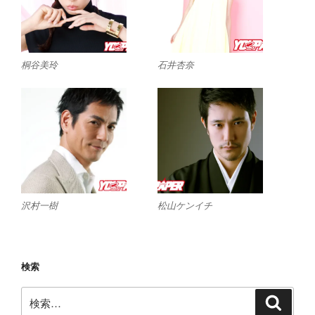
桐谷美玲
石井杏奈
沢村一樹
松山ケンイチ
検索
検
検
索
索: