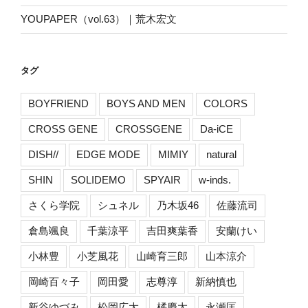
YOUPAPER（vol.63）｜荒木宏文
タグ
BOYFRIEND
BOYS AND MEN
COLORS
CROSS GENE
CROSSGENE
Da-iCE
DISH//
EDGE MODE
MIMIY
natural
SHIN
SOLIDEMO
SPYAIR
w-inds.
さくら学院
シュネル
乃木坂46
佐藤流司
倉島颯良
千葉涼平
吉田爽葉香
安蘭けい
小林豊
小芝風花
山崎育三郎
山本涼介
岡崎百々子
岡田愛
志尊淳
新納慎也
新谷ゆづみ
松岡広大
橘慶太
永瀬匡