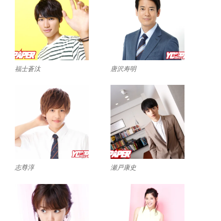
福士蒼汰
唐沢寿明
志尊淳
瀬戸康史