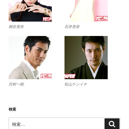
桐谷美玲
石井杏奈
沢村一樹
松山ケンイチ
検索
検
検
索
索: