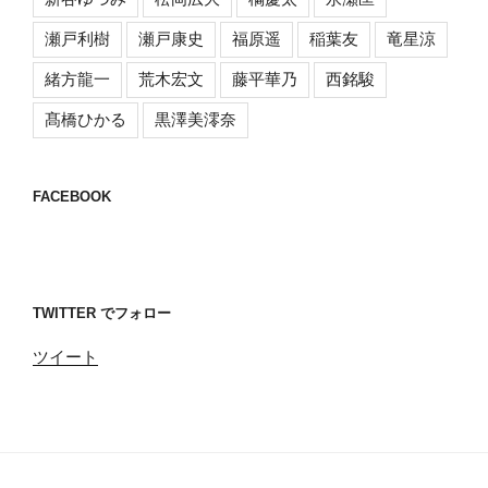
瀬戸利樹
瀬戸康史
福原遥
稲葉友
竜星涼
緒方龍一
荒木宏文
藤平華乃
西銘駿
髙橋ひかる
黒澤美澪奈
FACEBOOK
TWITTER でフォロー
ツイート