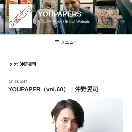
コ
ン
YOUPAPERS
テ
YOUPAPERS Official Website
ン
ツ
へ
メニュー
ス
キ
ッ
タグ:
沖野晃司
プ
投
1月 15, 2017
稿
YOUPAPER（vol.60）｜沖野晃司
日: