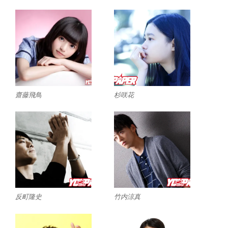
齋藤飛鳥
杉咲花
反町隆史
竹内涼真