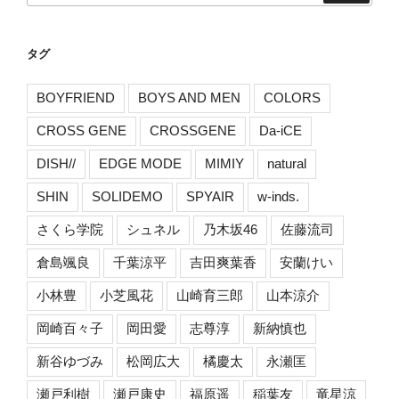
タグ
BOYFRIEND
BOYS AND MEN
COLORS
CROSS GENE
CROSSGENE
Da-iCE
DISH//
EDGE MODE
MIMIY
natural
SHIN
SOLIDEMO
SPYAIR
w-inds.
さくら学院
シュネル
乃木坂46
佐藤流司
倉島颯良
千葉涼平
吉田爽葉香
安蘭けい
小林豊
小芝風花
山崎育三郎
山本涼介
岡崎百々子
岡田愛
志尊淳
新納慎也
新谷ゆづみ
松岡広大
橘慶太
永瀬匡
瀬戸利樹
瀬戸康史
福原遥
稲葉友
竜星涼