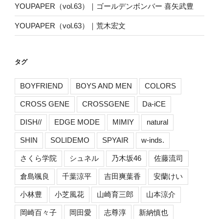
YOUPAPER（vol.63）｜ゴールデンボンバー 喜矢武豊
YOUPAPER（vol.63）｜荒木宏文
タグ
BOYFRIEND
BOYS AND MEN
COLORS
CROSS GENE
CROSSGENE
Da-iCE
DISH//
EDGE MODE
MIMIY
natural
SHIN
SOLIDEMO
SPYAIR
w-inds.
さくら学院
シュネル
乃木坂46
佐藤流司
倉島颯良
千葉涼平
吉田爽葉香
安蘭けい
小林豊
小芝風花
山崎育三郎
山本涼介
岡崎百々子
岡田愛
志尊淳
新納慎也