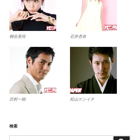
桐谷美玲
石井杏奈
沢村一樹
松山ケンイチ
検索
検