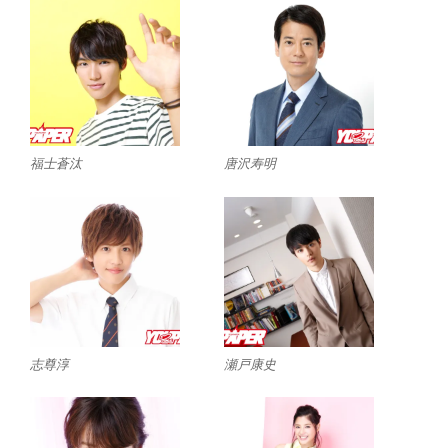
福士蒼汰
唐沢寿明
志尊淳
瀬戸康史