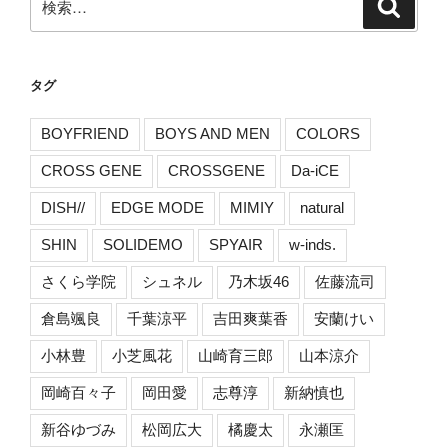
検
索
索:
タグ
BOYFRIEND
BOYS AND MEN
COLORS
CROSS GENE
CROSSGENE
Da-iCE
DISH//
EDGE MODE
MIMIY
natural
SHIN
SOLIDEMO
SPYAIR
w-inds.
さくら学院
シュネル
乃木坂46
佐藤流司
倉島颯良
千葉涼平
吉田爽葉香
安蘭けい
小林豊
小芝風花
山崎育三郎
山本涼介
岡崎百々子
岡田愛
志尊淳
新納慎也
新谷ゆづみ
松岡広大
橘慶太
永瀬匡