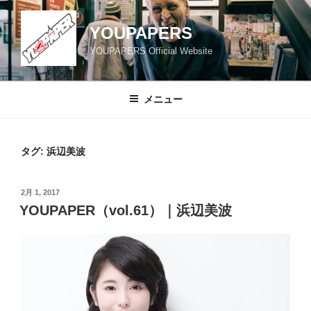
コ
ン
YOUPAPERS
テ
YOUPAPERS Official Website
ン
ツ
へ
メニュー
ス
キ
ッ
タグ:
浜辺美波
プ
投
2月 1, 2017
稿
YOUPAPER（vol.61）｜浜辺美波
日: