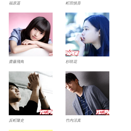
福原遥
町田慎吾
齋藤飛鳥
杉咲花
反町隆史
竹内涼真