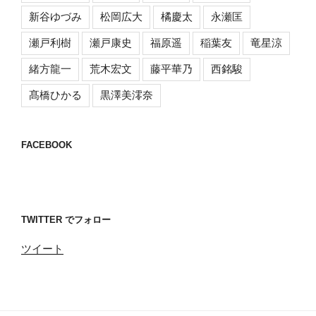
新谷ゆづみ
松岡広大
橘慶太
永瀬匡
瀬戸利樹
瀬戸康史
福原遥
稲葉友
竜星涼
緒方龍一
荒木宏文
藤平華乃
西銘駿
髙橋ひかる
黒澤美澪奈
FACEBOOK
TWITTER でフォロー
ツイート