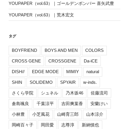
YOUPAPER（vol.63）｜ゴールデンボンバー 喜矢武豊
YOUPAPER（vol.63）｜荒木宏文
タグ
BOYFRIEND
BOYS AND MEN
COLORS
CROSS GENE
CROSSGENE
Da-iCE
DISH//
EDGE MODE
MIMIY
natural
SHIN
SOLIDEMO
SPYAIR
w-inds.
さくら学院
シュネル
乃木坂46
佐藤流司
倉島颯良
千葉涼平
吉田爽葉香
安蘭けい
小林豊
小芝風花
山崎育三郎
山本涼介
岡崎百々子
岡田愛
志尊淳
新納慎也