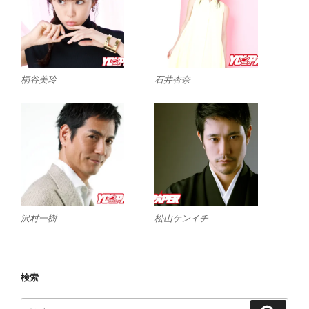
桐谷美玲
石井杏奈
沢村一樹
松山ケンイチ
検索
検