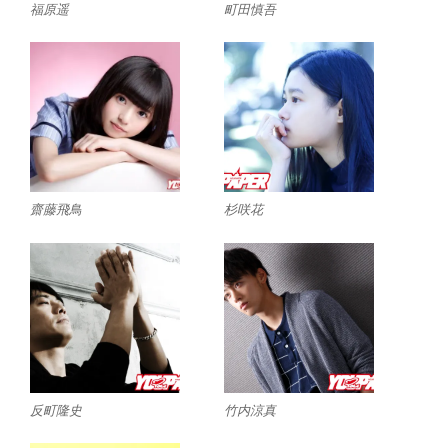
福原遥
町田慎吾
齋藤飛鳥
杉咲花
反町隆史
竹内涼真