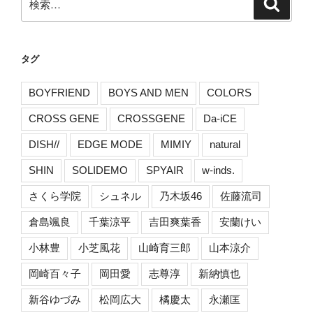
検
索
索:
タグ
BOYFRIEND
BOYS AND MEN
COLORS
CROSS GENE
CROSSGENE
Da-iCE
DISH//
EDGE MODE
MIMIY
natural
SHIN
SOLIDEMO
SPYAIR
w-inds.
さくら学院
シュネル
乃木坂46
佐藤流司
倉島颯良
千葉涼平
吉田爽葉香
安蘭けい
小林豊
小芝風花
山崎育三郎
山本涼介
岡崎百々子
岡田愛
志尊淳
新納慎也
新谷ゆづみ
松岡広大
橘慶太
永瀬匡