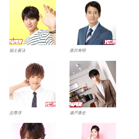
福士蒼汰
唐沢寿明
志尊淳
瀬戸康史