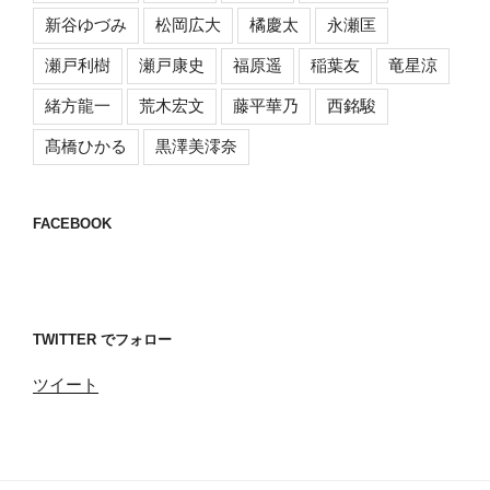
新谷ゆづみ
松岡広大
橘慶太
永瀬匡
瀬戸利樹
瀬戸康史
福原遥
稲葉友
竜星涼
緒方龍一
荒木宏文
藤平華乃
西銘駿
髙橋ひかる
黒澤美澪奈
FACEBOOK
TWITTER でフォロー
ツイート