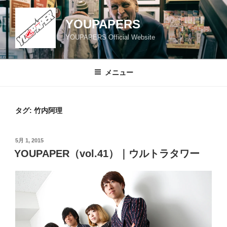
コ
ン
YOUPAPERS
テ
YOUPAPERS Official Website
ン
ツ
へ
メニュー
ス
キ
ッ
タグ:
竹内阿理
プ
投
5月 1, 2015
稿
YOUPAPER（vol.41）｜ウルトラタワー
日: