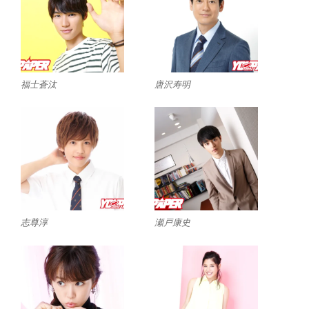
福士蒼汰
唐沢寿明
志尊淳
瀬戸康史