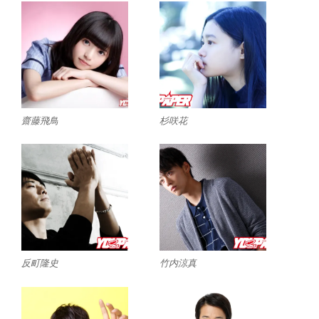
齋藤飛鳥
杉咲花
反町隆史
竹内涼真