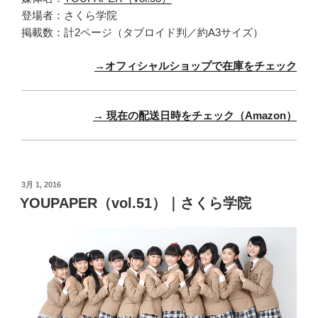
登場者：さくら学院
掲載数：計2ページ（タブロイド判／約A3サイズ）
→オフィシャルショップで在庫をチェック
→ 現在の配送日時をチェック（Amazon）
投
3月 1, 2016
稿
YOUPAPER（vol.51）｜さくら学院
日: