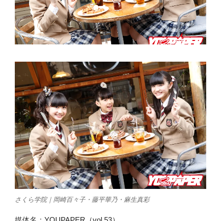
さくら学院｜岡崎百々子・藤平華乃・麻生真彩
媒体名：
YOUPAPER（vol.53）