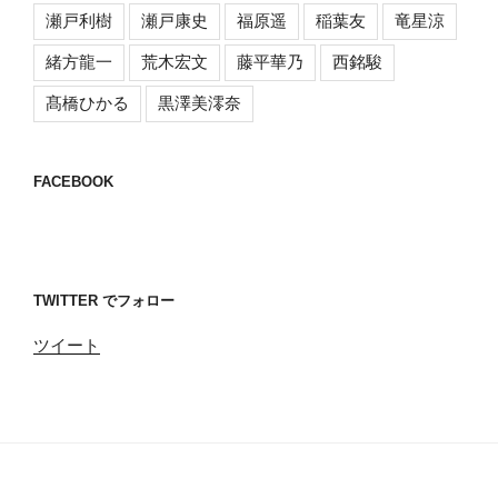
瀬戸利樹
瀬戸康史
福原遥
稲葉友
竜星涼
緒方龍一
荒木宏文
藤平華乃
西銘駿
髙橋ひかる
黒澤美澪奈
FACEBOOK
TWITTER でフォロー
ツイート