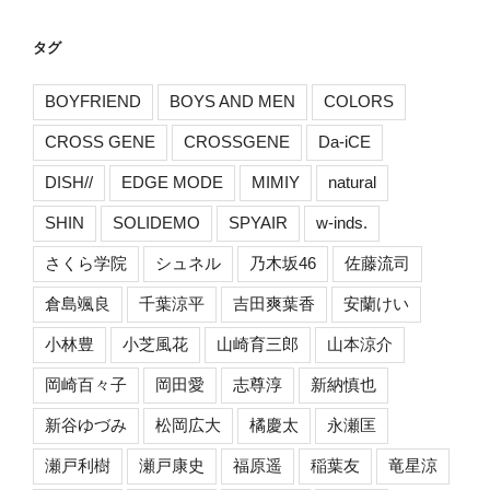
タグ
BOYFRIEND
BOYS AND MEN
COLORS
CROSS GENE
CROSSGENE
Da-iCE
DISH//
EDGE MODE
MIMIY
natural
SHIN
SOLIDEMO
SPYAIR
w-inds.
さくら学院
シュネル
乃木坂46
佐藤流司
倉島颯良
千葉涼平
吉田爽葉香
安蘭けい
小林豊
小芝風花
山崎育三郎
山本涼介
岡崎百々子
岡田愛
志尊淳
新納慎也
新谷ゆづみ
松岡広大
橘慶太
永瀬匡
瀬戸利樹
瀬戸康史
福原遥
稲葉友
竜星涼