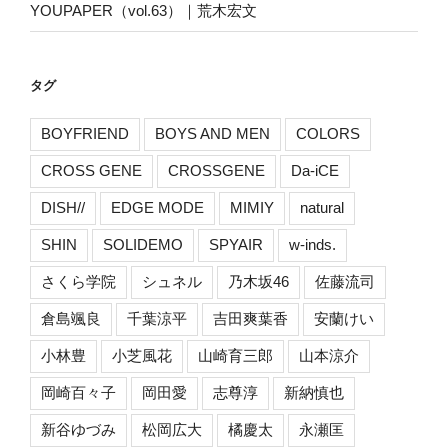
YOUPAPER（vol.63）｜荒木宏文
タグ
BOYFRIEND
BOYS AND MEN
COLORS
CROSS GENE
CROSSGENE
Da-iCE
DISH//
EDGE MODE
MIMIY
natural
SHIN
SOLIDEMO
SPYAIR
w-inds.
さくら学院
シュネル
乃木坂46
佐藤流司
倉島颯良
千葉涼平
吉田爽葉香
安蘭けい
小林豊
小芝風花
山崎育三郎
山本涼介
岡崎百々子
岡田愛
志尊淳
新納慎也
新谷ゆづみ
松岡広大
橘慶太
永瀬匡