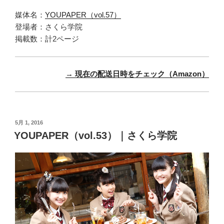
媒体名：
YOUPAPER（vol.57）
登場者：さくら学院
掲載数：計2ページ
→ 現在の配送日時をチェック（Amazon）
投
5月 1, 2016
稿
YOUPAPER（vol.53）｜さくら学院
日: