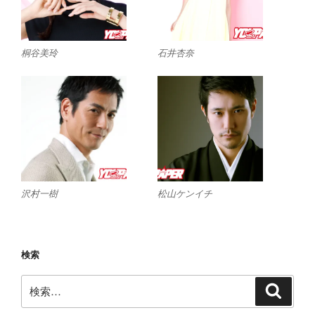
桐谷美玲
石井杏奈
沢村一樹
松山ケンイチ
検索
検
検
索
索: