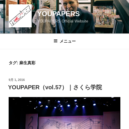
コ
ン
YOUPAPERS
テ
YOUPAPERS Official Website
ン
ツ
へ
メニュー
ス
キ
ッ
タグ:
麻生真彩
プ
投
9月 1, 2016
稿
YOUPAPER（vol.57）｜さくら学院
日: