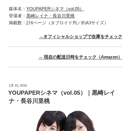
媒体名：
YOUPAPERシネマ（vol.05）
登場者：
黒崎レイナ・長谷川里桃
掲載数：計6ページ（タブロイド判／約A3サイズ）
→オフィシャルショップで在庫をチェック
→ 現在の配送日時をチェック（Amazon）
投
1月 15, 2016
稿
YOUPAPERシネマ（vol.05）｜黒崎レイ
日:
ナ・長谷川里桃