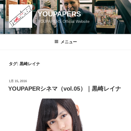
コ
ン
YOUPAPERS
テ
YOUPAPERS Official Website
ン
ツ
へ
メニュー
ス
キ
ッ
タグ:
黒崎レイナ
プ
投
1月 15, 2016
稿
YOUPAPERシネマ（vol.05）｜黒崎レイナ
日: