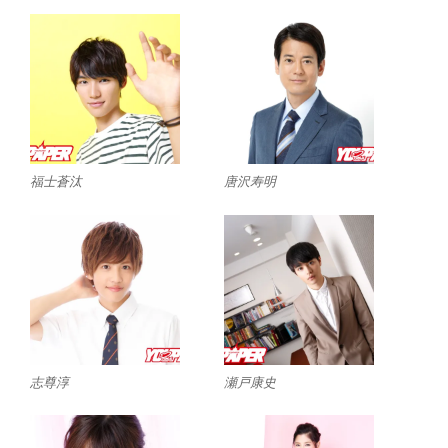
福士蒼汰
唐沢寿明
志尊淳
瀬戸康史