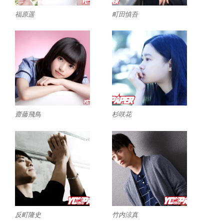
福原遥
町田慎吾
齋藤飛鳥
杉咲花
反町隆史
竹内涼真