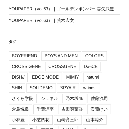
YOUPAPER（vol.63）｜ゴールデンボンバー 喜矢武豊
YOUPAPER（vol.63）｜荒木宏文
タグ
BOYFRIEND
BOYS AND MEN
COLORS
CROSS GENE
CROSSGENE
Da-iCE
DISH//
EDGE MODE
MIMIY
natural
SHIN
SOLIDEMO
SPYAIR
w-inds.
さくら学院
シュネル
乃木坂46
佐藤流司
倉島颯良
千葉涼平
吉田爽葉香
安蘭けい
小林豊
小芝風花
山崎育三郎
山本涼介