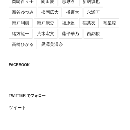
岡崎百々子
岡田愛
志尊淳
新納慎也
新谷ゆづみ
松岡広大
橘慶太
永瀬匡
瀬戸利樹
瀬戸康史
福原遥
稲葉友
竜星涼
緒方龍一
荒木宏文
藤平華乃
西銘駿
髙橋ひかる
黒澤美澪奈
FACEBOOK
TWITTER でフォロー
ツイート