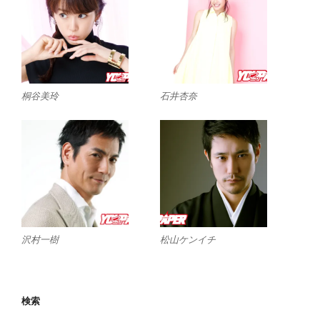
桐谷美玲
石井杏奈
沢村一樹
松山ケンイチ
検索