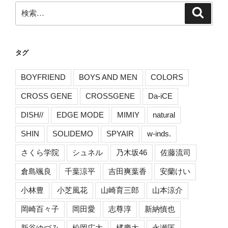
検
検
索
索:
タグ
BOYFRIEND
BOYS AND MEN
COLORS
CROSS GENE
CROSSGENE
Da-iCE
DISH//
EDGE MODE
MIMIY
natural
SHIN
SOLIDEMO
SPYAIR
w-inds.
さくら学院
シュネル
乃木坂46
佐藤流司
倉島颯良
千葉涼平
吉田爽葉香
安蘭けい
小林豊
小芝風花
山崎育三郎
山本涼介
岡崎百々子
岡田愛
志尊淳
新納慎也
新谷ゆづみ
松岡広大
橘慶太
永瀬匡