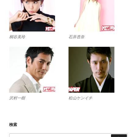
桐谷美玲
石井杏奈
沢村一樹
松山ケンイチ
検索
検