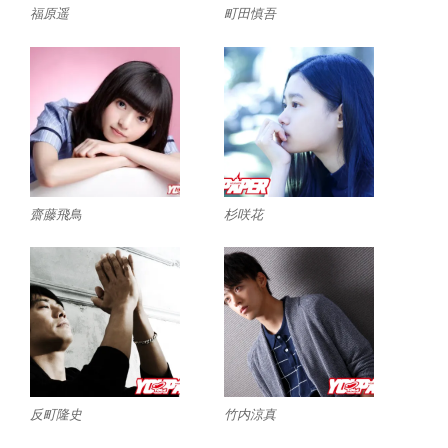
福原遥
町田慎吾
齋藤飛鳥
杉咲花
反町隆史
竹内涼真