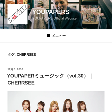
コ
ン
YOUPAPERS
テ
YOUPAPERS Official Website
ン
ツ
へ
メニュー
ス
キ
ッ
タグ:
CHERRSEE
プ
投
12月 1, 2016
稿
YOUPAPERミュージック（vol.30）｜
日:
CHERRSEE