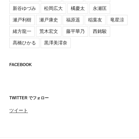
新谷ゆづみ
松岡広大
橘慶太
永瀬匡
瀬戸利樹
瀬戸康史
福原遥
稲葉友
竜星涼
緒方龍一
荒木宏文
藤平華乃
西銘駿
髙橋ひかる
黒澤美澪奈
FACEBOOK
TWITTER でフォロー
ツイート