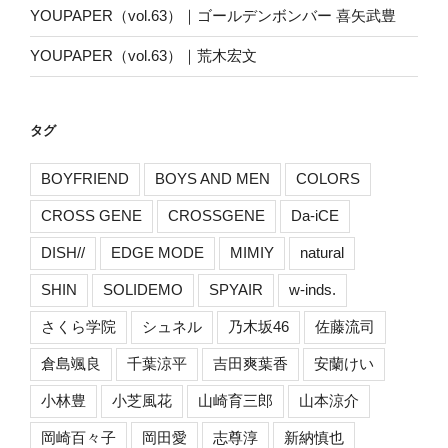
YOUPAPER（vol.63）｜ゴールデンボンバー 喜矢武豊
YOUPAPER（vol.63）｜荒木宏文
タグ
BOYFRIEND
BOYS AND MEN
COLORS
CROSS GENE
CROSSGENE
Da-iCE
DISH//
EDGE MODE
MIMIY
natural
SHIN
SOLIDEMO
SPYAIR
w-inds.
さくら学院
シュネル
乃木坂46
佐藤流司
倉島颯良
千葉涼平
吉田爽葉香
安蘭けい
小林豊
小芝風花
山崎育三郎
山本涼介
岡崎百々子
岡田愛
志尊淳
新納慎也