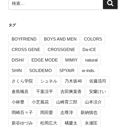
検
索
索:
タグ
BOYFRIEND
BOYS AND MEN
COLORS
CROSS GENE
CROSSGENE
Da-iCE
DISH//
EDGE MODE
MIMIY
natural
SHIN
SOLIDEMO
SPYAIR
w-inds.
さくら学院
シュネル
乃木坂46
佐藤流司
倉島颯良
千葉涼平
吉田爽葉香
安蘭けい
小林豊
小芝風花
山崎育三郎
山本涼介
岡崎百々子
岡田愛
志尊淳
新納慎也
新谷ゆづみ
松岡広大
橘慶太
永瀬匡