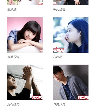
福原遥
町田慎吾
齋藤飛鳥
杉咲花
反町隆史
竹内涼真