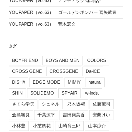
YOUPAPER（vol.63）｜アンティック-珈琲店-
YOUPAPER（vol.63）｜ゴールデンボンバー 喜矢武豊
YOUPAPER（vol.63）｜荒木宏文
タグ
BOYFRIEND
BOYS AND MEN
COLORS
CROSS GENE
CROSSGENE
Da-iCE
DISH//
EDGE MODE
MIMIY
natural
SHIN
SOLIDEMO
SPYAIR
w-inds.
さくら学院
シュネル
乃木坂46
佐藤流司
倉島颯良
千葉涼平
吉田爽葉香
安蘭けい
小林豊
小芝風花
山崎育三郎
山本涼介