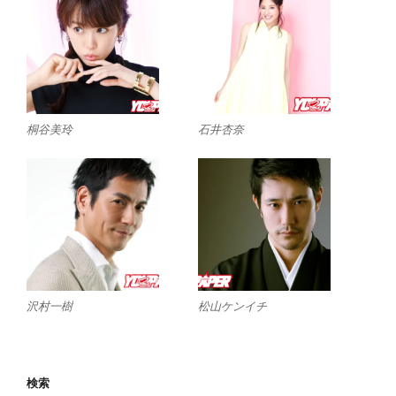
桐谷美玲
石井杏奈
沢村一樹
松山ケンイチ
検索