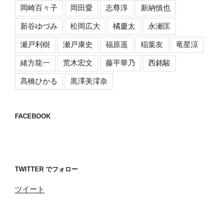
岡崎百々子
岡田愛
志尊淳
新納慎也
新谷ゆづみ
松岡広大
橘慶太
永瀬匡
瀬戸利樹
瀬戸康史
福原遥
稲葉友
竜星涼
緒方龍一
荒木宏文
藤平華乃
西銘駿
髙橋ひかる
黒澤美澪奈
FACEBOOK
TWITTER でフォロー
ツイート