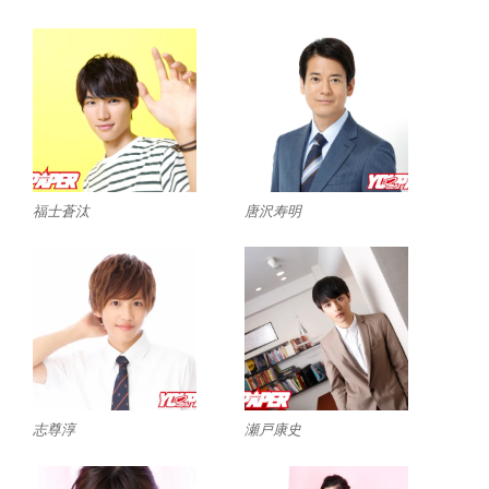
福士蒼汰
唐沢寿明
志尊淳
瀬戸康史