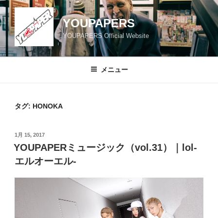
コ
ン
YOUPAPERS
テ
YOUPAPERS Official Website
ン
ツ
へ
メニュー
ス
キ
ッ
タグ:
HONOKA
プ
投
1月 15, 2017
稿
YOUPAPERミュージック（vol.31）｜lol-
日:
エルオーエル-