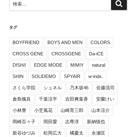
検
索
索:
タグ
BOYFRIEND
BOYS AND MEN
COLORS
CROSS GENE
CROSSGENE
Da-iCE
DISH//
EDGE MODE
MIMIY
natural
SHIN
SOLIDEMO
SPYAIR
w-inds.
さくら学院
シュネル
乃木坂46
佐藤流司
倉島颯良
千葉涼平
吉田爽葉香
安蘭けい
小林豊
小芝風花
山崎育三郎
山本涼介
岡崎百々子
岡田愛
志尊淳
新納慎也
新谷ゆづみ
松岡広大
橘慶太
永瀬匡