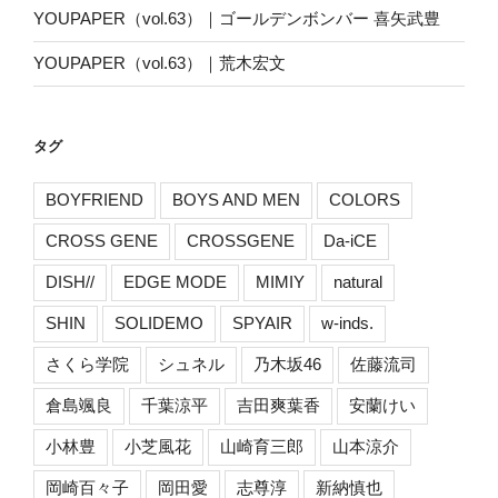
YOUPAPER（vol.63）｜ゴールデンボンバー 喜矢武豊
YOUPAPER（vol.63）｜荒木宏文
タグ
BOYFRIEND
BOYS AND MEN
COLORS
CROSS GENE
CROSSGENE
Da-iCE
DISH//
EDGE MODE
MIMIY
natural
SHIN
SOLIDEMO
SPYAIR
w-inds.
さくら学院
シュネル
乃木坂46
佐藤流司
倉島颯良
千葉涼平
吉田爽葉香
安蘭けい
小林豊
小芝風花
山崎育三郎
山本涼介
岡崎百々子
岡田愛
志尊淳
新納慎也