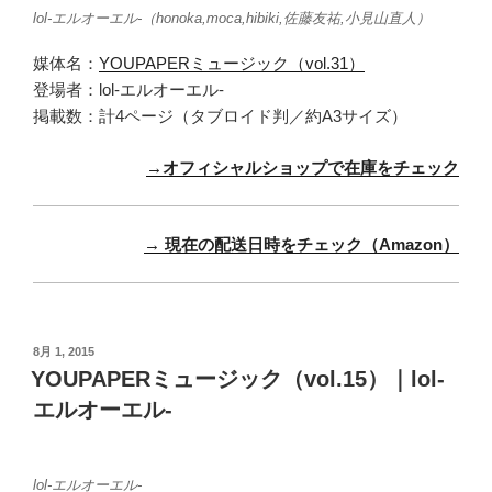
lol-エルオーエル-（honoka,moca,hibiki,佐藤友祐,小見山直人）
媒体名：
YOUPAPERミュージック（vol.31）
登場者：lol-エルオーエル-
掲載数：計4ページ（タブロイド判／約A3サイズ）
→オフィシャルショップで在庫をチェック
→ 現在の配送日時をチェック（Amazon）
投
8月 1, 2015
稿
YOUPAPERミュージック（vol.15）｜lol-
日:
エルオーエル-
lol-エルオーエル-