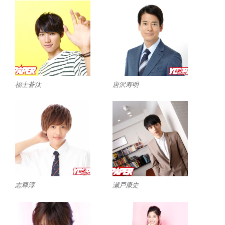
福士蒼汰
唐沢寿明
志尊淳
瀬戸康史