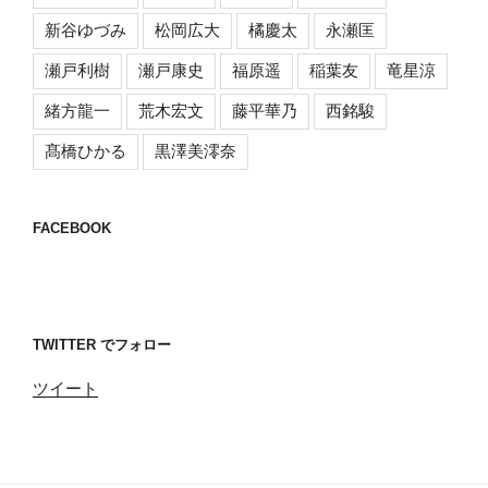
新谷ゆづみ
松岡広大
橘慶太
永瀬匡
瀬戸利樹
瀬戸康史
福原遥
稲葉友
竜星涼
緒方龍一
荒木宏文
藤平華乃
西銘駿
髙橋ひかる
黒澤美澪奈
FACEBOOK
TWITTER でフォロー
ツイート