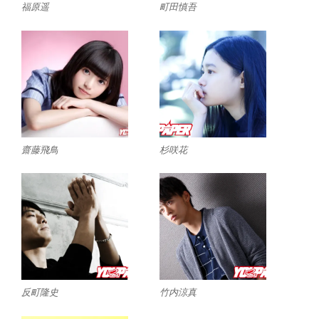
福原遥
町田慎吾
齋藤飛鳥
杉咲花
反町隆史
竹内涼真