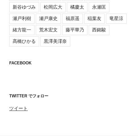
新谷ゆづみ
松岡広大
橘慶太
永瀬匡
瀬戸利樹
瀬戸康史
福原遥
稲葉友
竜星涼
緒方龍一
荒木宏文
藤平華乃
西銘駿
髙橋ひかる
黒澤美澪奈
FACEBOOK
TWITTER でフォロー
ツイート