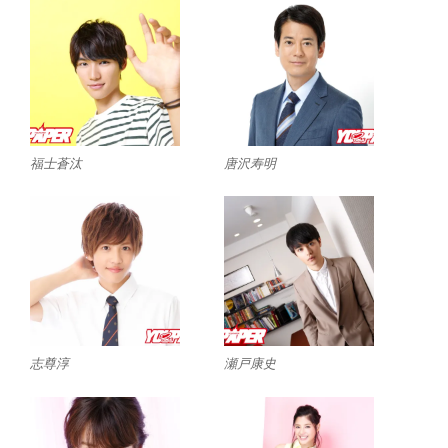
福士蒼汰
唐沢寿明
志尊淳
瀬戸康史