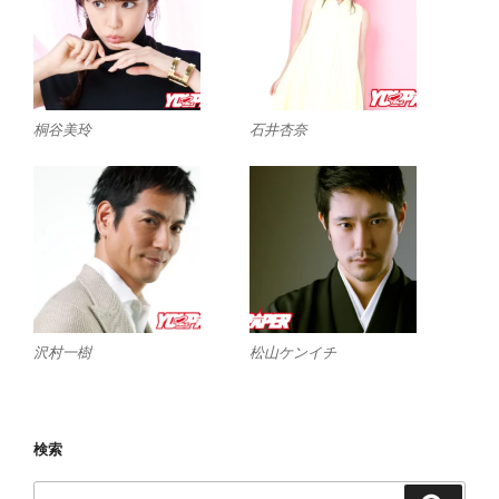
桐谷美玲
石井杏奈
沢村一樹
松山ケンイチ
検索
検