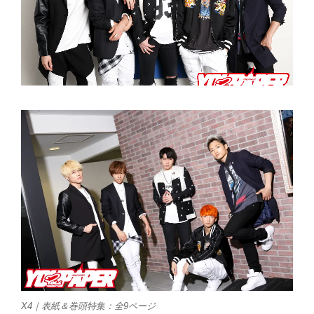
X4｜表紙＆巻頭特集：全9ページ