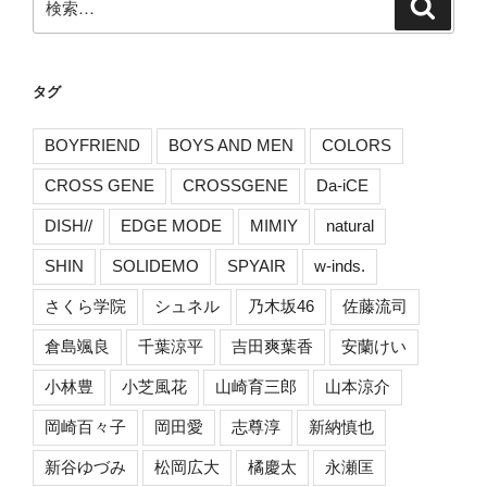
検
索
索:
タグ
BOYFRIEND
BOYS AND MEN
COLORS
CROSS GENE
CROSSGENE
Da-iCE
DISH//
EDGE MODE
MIMIY
natural
SHIN
SOLIDEMO
SPYAIR
w-inds.
さくら学院
シュネル
乃木坂46
佐藤流司
倉島颯良
千葉涼平
吉田爽葉香
安蘭けい
小林豊
小芝風花
山崎育三郎
山本涼介
岡崎百々子
岡田愛
志尊淳
新納慎也
新谷ゆづみ
松岡広大
橘慶太
永瀬匡