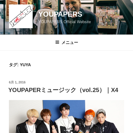
コ
ン
YOUPAPERS
テ
YOUPAPERS Official Website
ン
ツ
へ
メニュー
ス
キ
ッ
タグ:
YUYA
プ
投
6月 1, 2016
稿
YOUPAPERミュージック（vol.25）｜X4
日: