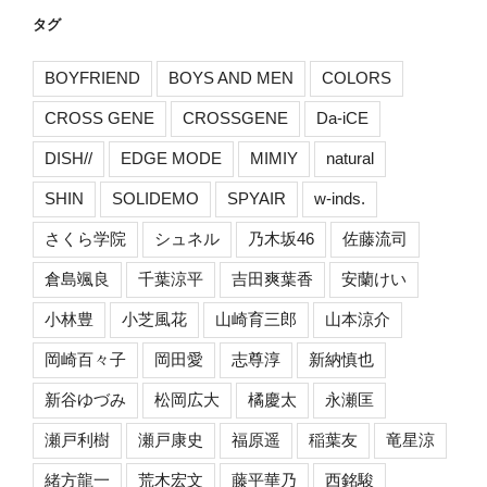
タグ
BOYFRIEND
BOYS AND MEN
COLORS
CROSS GENE
CROSSGENE
Da-iCE
DISH//
EDGE MODE
MIMIY
natural
SHIN
SOLIDEMO
SPYAIR
w-inds.
さくら学院
シュネル
乃木坂46
佐藤流司
倉島颯良
千葉涼平
吉田爽葉香
安蘭けい
小林豊
小芝風花
山崎育三郎
山本涼介
岡崎百々子
岡田愛
志尊淳
新納慎也
新谷ゆづみ
松岡広大
橘慶太
永瀬匡
瀬戸利樹
瀬戸康史
福原遥
稲葉友
竜星涼
緒方龍一
荒木宏文
藤平華乃
西銘駿