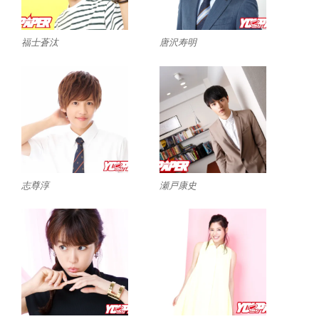
福士蒼汰
唐沢寿明
志尊淳
瀬戸康史