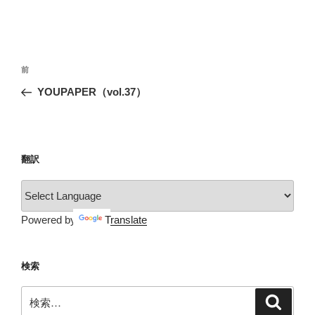
投
前
前
稿
の
YOUPAPER（vol.37）
ナ
投
ビ
稿
ゲ
ー
翻訳
シ
ョ
ン
Powered by
Translate
検索
検
検
索
索: