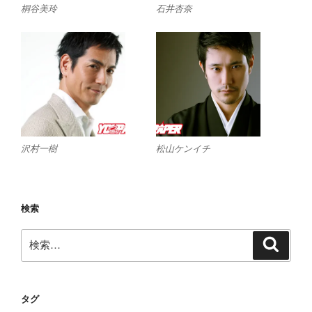
桐谷美玲
石井杏奈
沢村一樹
松山ケンイチ
検索
検
検
索
索:
タグ