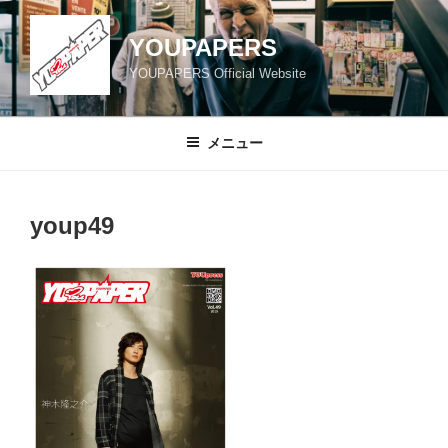
コ
ン
YOUPAPERS
テ
YOUPAPERS Official Website
ン
ツ
へ
メニュー
ス
キ
ッ
youp49
プ