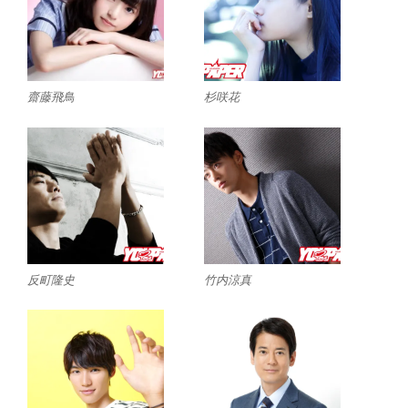
齋藤飛鳥
杉咲花
反町隆史
竹内涼真