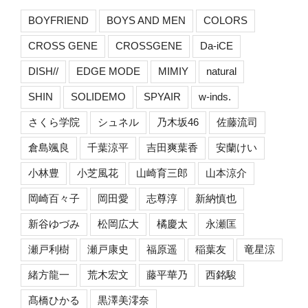
BOYFRIEND
BOYS AND MEN
COLORS
CROSS GENE
CROSSGENE
Da-iCE
DISH//
EDGE MODE
MIMIY
natural
SHIN
SOLIDEMO
SPYAIR
w-inds.
さくら学院
シュネル
乃木坂46
佐藤流司
倉島颯良
千葉涼平
吉田爽葉香
安蘭けい
小林豊
小芝風花
山崎育三郎
山本涼介
岡崎百々子
岡田愛
志尊淳
新納慎也
新谷ゆづみ
松岡広大
橘慶太
永瀬匡
瀬戸利樹
瀬戸康史
福原遥
稲葉友
竜星涼
緒方龍一
荒木宏文
藤平華乃
西銘駿
髙橋ひかる
黒澤美澪奈