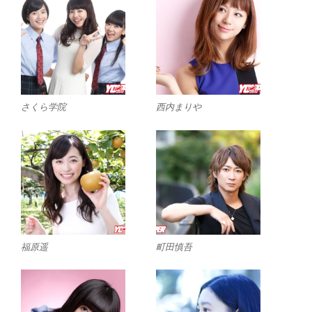
さくら学院
西内まりや
福原遥
町田慎吾