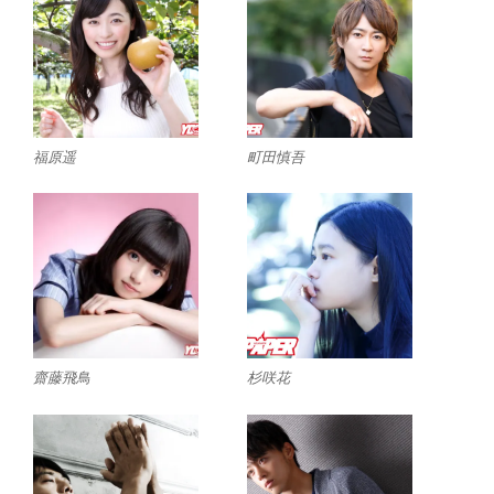
福原遥
町田慎吾
齋藤飛鳥
杉咲花