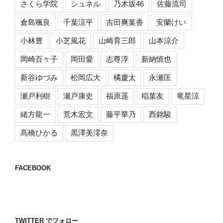
さくら学院
シュネル
乃木坂46
佐藤流司
倉島颯良
千葉涼平
吉田爽葉香
安蘭けい
小林豊
小芝風花
山崎育三郎
山本涼介
岡崎百々子
岡田愛
志尊淳
新納慎也
新谷ゆづみ
松岡広大
橘慶太
永瀬匡
瀬戸利樹
瀬戸康史
福原遥
稲葉友
竜星涼
緒方龍一
荒木宏文
藤平華乃
西銘駿
髙橋ひかる
黒澤美澪奈
FACEBOOK
TWITTER でフォロー