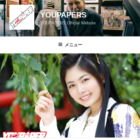
コ
ン
YOUPAPERS
テ
YOUPAPERS Official Website
ン
ツ
へ
メニュー
ス
キ
ッ
プ