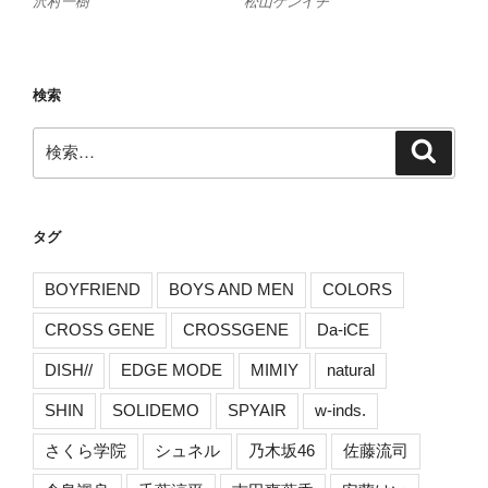
沢村一樹
松山ケンイチ
検索
検
検
索
索:
タグ
BOYFRIEND
BOYS AND MEN
COLORS
CROSS GENE
CROSSGENE
Da-iCE
DISH//
EDGE MODE
MIMIY
natural
SHIN
SOLIDEMO
SPYAIR
w-inds.
さくら学院
シュネル
乃木坂46
佐藤流司