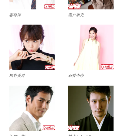
志尊淳
瀬戸康史
桐谷美玲
石井杏奈