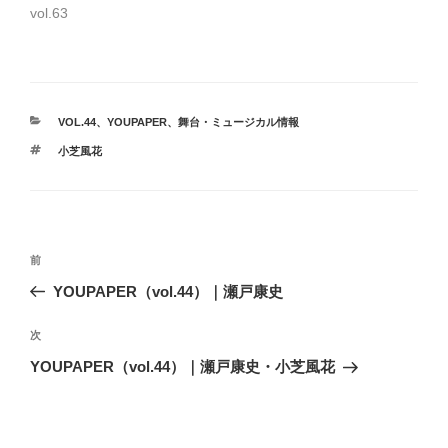
vol.63
カ
VOL.44
、
YOUPAPER
、
舞台・ミュージカル情報
テ
タ
小芝風花
ゴ
グ
リ
ー
投
前
前
稿
の
YOUPAPER（vol.44）｜瀬戸康史
ナ
投
ビ
稿
次
次
ゲ
の
YOUPAPER（vol.44）｜瀬戸康史・小芝風花
投
ー
稿
シ
ョ