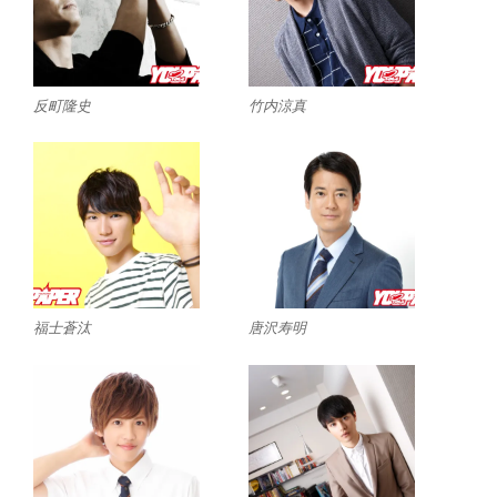
反町隆史
竹内涼真
福士蒼汰
唐沢寿明