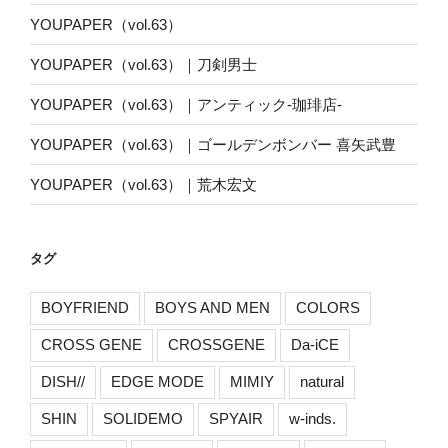
YOUPAPER（vol.63）
YOUPAPER（vol.63）｜刀剣男士
YOUPAPER（vol.63）｜アンティック-珈琲店-
YOUPAPER（vol.63）｜ゴールデンボンバー 喜矢武豊
YOUPAPER（vol.63）｜荒木宏文
タグ
BOYFRIEND
BOYS AND MEN
COLORS
CROSS GENE
CROSSGENE
Da-iCE
DISH//
EDGE MODE
MIMIY
natural
SHIN
SOLIDEMO
SPYAIR
w-inds.