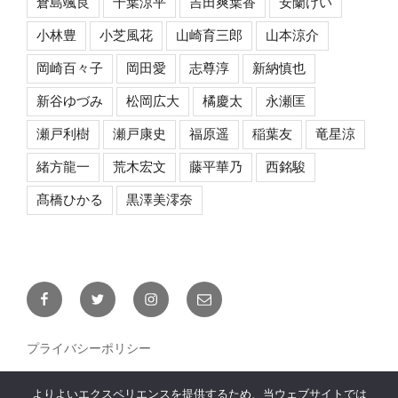
倉島颯良
千葉涼平
吉田爽葉香
安蘭けい
小林豊
小芝風花
山崎育三郎
山本涼介
岡崎百々子
岡田愛
志尊淳
新納慎也
新谷ゆづみ
松岡広大
橘慶太
永瀬匡
瀬戸利樹
瀬戸康史
福原遥
稲葉友
竜星涼
緒方龍一
荒木宏文
藤平華乃
西銘駿
髙橋ひかる
黒澤美澪奈
Facebook
Twitter
Instagram
メ
ー
ル
プライバシーポリシー
よりよいエクスペリエンスを提供するため、当ウェブサイトでは