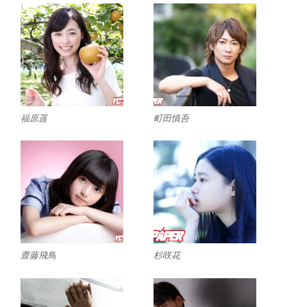
福原遥
町田慎吾
齋藤飛鳥
杉咲花