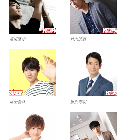
反町隆史
竹内涼真
福士蒼汰
唐沢寿明