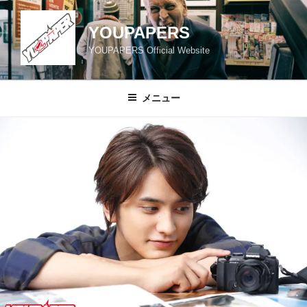
コ
ン
YOUPAPERS
テ
YOUPAPERS Official Website
ン
ツ
へ
メニュー
ス
キ
ッ
プ