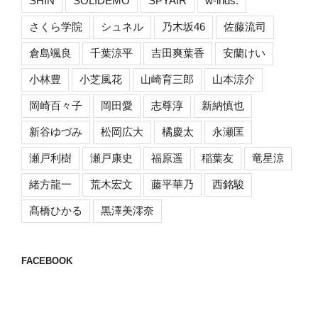
SHIN
SOLIDEMO
SPYAIR
w-inds.
さくら学院
シュネル
乃木坂46
佐藤流司
倉島颯良
千葉涼平
吉田爽葉香
安蘭けい
小林豊
小芝風花
山崎育三郎
山本涼介
岡崎百々子
岡田愛
志尊淳
新納慎也
新谷ゆづみ
松岡広大
橘慶太
永瀬匡
瀬戸利樹
瀬戸康史
福原遥
稲葉友
竜星涼
緒方龍一
荒木宏文
藤平華乃
西銘駿
髙橋ひかる
黒澤美澪奈
FACEBOOK