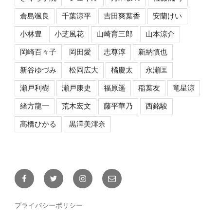
倉島颯良
千葉涼平
吉田爽葉香
安蘭けい
小林豊
小芝風花
山崎育三郎
山本涼介
岡崎百々子
岡田愛
志尊淳
新納慎也
新谷ゆづみ
松岡広大
橘慶太
永瀬匡
瀬戸利樹
瀬戸康史
福原遥
稲葉友
竜星涼
緒方龍一
荒木宏文
藤平華乃
西銘駿
髙橋ひかる
黒澤美澪奈
Facebook
Twitter
Instagram
メ
ー
ル
プライバシーポリシー