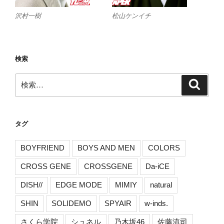
沢村一樹
松山ケンイチ
検索
検
検
索
索:
タグ
BOYFRIEND
BOYS AND MEN
COLORS
CROSS GENE
CROSSGENE
Da-iCE
DISH//
EDGE MODE
MIMIY
natural
SHIN
SOLIDEMO
SPYAIR
w-inds.
さくら学院
シュネル
乃木坂46
佐藤流司