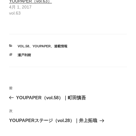
YOUPAPER（vol.63）
4月 1, 2017
vol.63
カ
VOL.58
、
YOUPAPER
、
連載情報
テ
タ
瀬戸利樹
ゴ
グ
リ
ー
投
前
前
稿
の
YOUPAPER（vol.58）｜町田慎吾
ナ
投
ビ
稿
次
次
ゲ
の
YOUPAPERステージ（vol.28）｜井上拓哉
投
ー
稿
シ