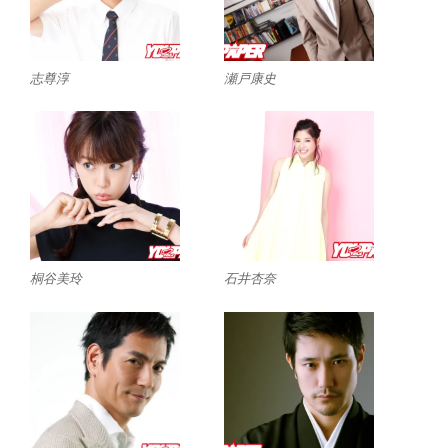
志尊淳
瀬戸康史
桐谷美玲
石井杏奈