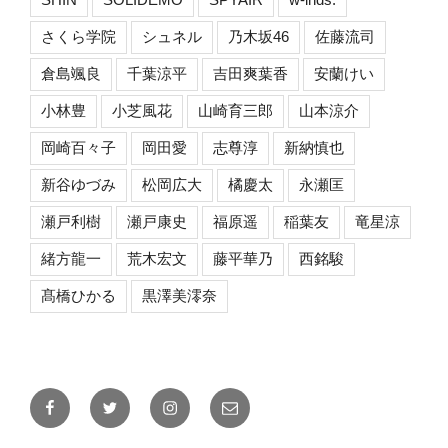
さくら学院
シュネル
乃木坂46
佐藤流司
倉島颯良
千葉涼平
吉田爽葉香
安蘭けい
小林豊
小芝風花
山崎育三郎
山本涼介
岡崎百々子
岡田愛
志尊淳
新納慎也
新谷ゆづみ
松岡広大
橘慶太
永瀬匡
瀬戸利樹
瀬戸康史
福原遥
稲葉友
竜星涼
緒方龍一
荒木宏文
藤平華乃
西銘駿
髙橋ひかる
黒澤美澪奈
Facebook
Twitter
Instagram
メ
ー