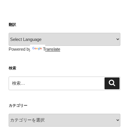
稿
シ
ョ
ン
翻訳
Powered by
Translate
検索
検
検
索
索:
カテゴリー
カ
テ