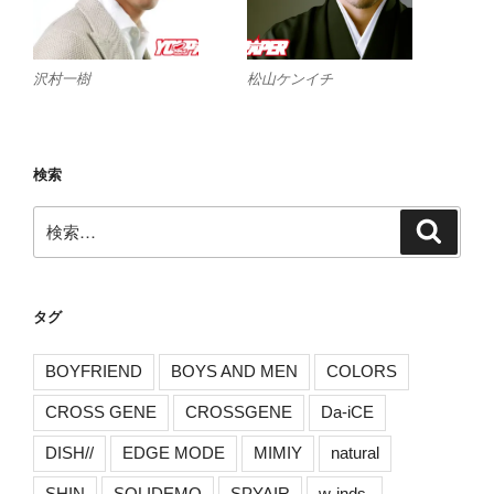
沢村一樹
松山ケンイチ
検索
検
検
索
索:
タグ
BOYFRIEND
BOYS AND MEN
COLORS
CROSS GENE
CROSSGENE
Da-iCE
DISH//
EDGE MODE
MIMIY
natural
SHIN
SOLIDEMO
SPYAIR
w-inds.