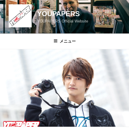
コ
ン
YOUPAPERS
テ
YOUPAPERS Official Website
ン
ツ
へ
メニュー
ス
キ
ッ
プ