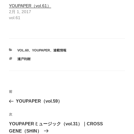
YOUPAPER（vol.61）
2月 1, 2017
vol.61
カ
VOL.60
、
YOUPAPER
、
連載情報
テ
タ
瀬戸利樹
ゴ
グ
リ
ー
投
前
前
稿
の
YOUPAPER（vol.59）
ナ
投
ビ
稿
次
次
ゲ
の
YOUPAPERミュージック（vol.31）｜CROSS
投
ー
GENE（SHIN）