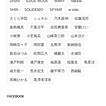
DISH//
EDGE MODE
MIMIY
natural
SHIN
SOLIDEMO
SPYAIR
w-inds.
さくら学院
シュネル
乃木坂46
佐藤流司
倉島颯良
千葉涼平
吉田爽葉香
安蘭けい
小林豊
小芝風花
山崎育三郎
山本涼介
岡崎百々子
岡田愛
志尊淳
新納慎也
新谷ゆづみ
松岡広大
橘慶太
永瀬匡
瀬戸利樹
瀬戸康史
福原遥
稲葉友
竜星涼
緒方龍一
荒木宏文
藤平華乃
西銘駿
髙橋ひかる
黒澤美澪奈
FACEBOOK