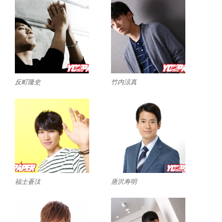
反町隆史
竹内涼真
福士蒼汰
唐沢寿明