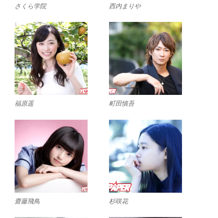
さくら学院
西内まりや
福原遥
町田慎吾
齋藤飛鳥
杉咲花