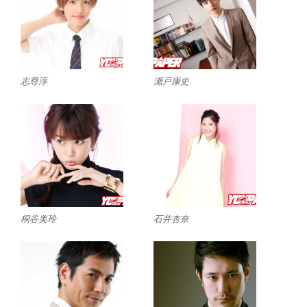
志尊淳
瀬戸康史
桐谷美玲
石井杏奈