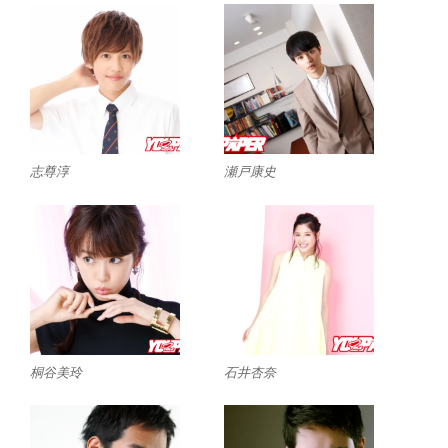
志尊淳
瀬戸康史
桐谷美玲
石井杏奈