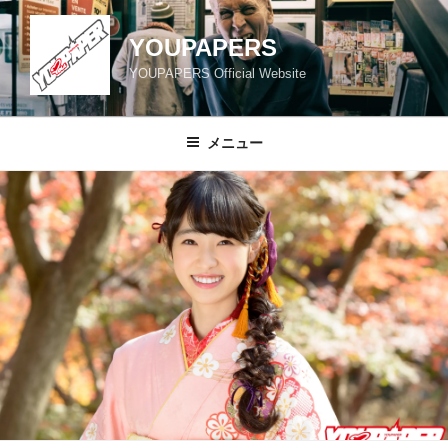
コ
ン
YOUPAPERS
テ
YOUPAPERS Official Website
ン
ツ
へ
メニュー
ス
キ
ッ
プ