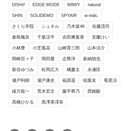
DISH//
EDGE MODE
MIMIY
natural
SHIN
SOLIDEMO
SPYAIR
w-inds.
さくら学院
シュネル
乃木坂46
佐藤流司
倉島颯良
千葉涼平
吉田爽葉香
安蘭けい
小林豊
小芝風花
山崎育三郎
山本涼介
岡崎百々子
岡田愛
志尊淳
新納慎也
新谷ゆづみ
松岡広大
橘慶太
永瀬匡
瀬戸利樹
瀬戸康史
福原遥
稲葉友
竜星涼
緒方龍一
荒木宏文
藤平華乃
西銘駿
髙橋ひかる
黒澤美澪奈