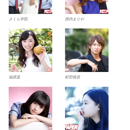
さくら学院
西内まりや
福原遥
町田慎吾