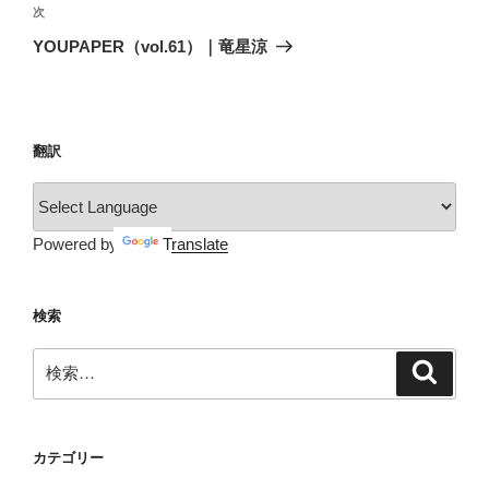
ビ
稿
次
次
ゲ
の
YOUPAPER（vol.61）｜竜星涼
投
ー
稿
シ
ョ
翻訳
ン
Powered by
Translate
検索
検
検
索
索:
カテゴリー