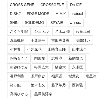
CROSS GENE
CROSSGENE
Da-iCE
DISH//
EDGE MODE
MIMIY
natural
SHIN
SOLIDEMO
SPYAIR
w-inds.
さくら学院
シュネル
乃木坂46
佐藤流司
倉島颯良
千葉涼平
吉田爽葉香
安蘭けい
小林豊
小芝風花
山崎育三郎
山本涼介
岡崎百々子
岡田愛
志尊淳
新納慎也
新谷ゆづみ
松岡広大
橘慶太
永瀬匡
瀬戸利樹
瀬戸康史
福原遥
稲葉友
竜星涼
緒方龍一
荒木宏文
藤平華乃
西銘駿
髙橋ひかる
黒澤美澪奈