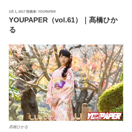
投
2月 1, 2017
投稿者:
YOUPAPER
稿
YOUPAPER（vol.61）｜髙橋ひか
日:
る
髙橋ひかる