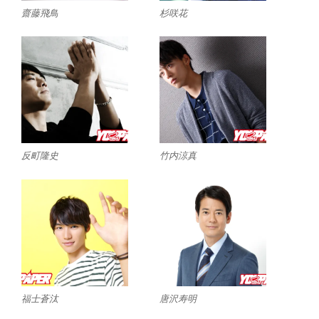
齋藤飛鳥
杉咲花
反町隆史
竹内涼真
福士蒼汰
唐沢寿明