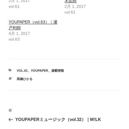
2月 1, 2017
木拡樹
vol.61
2月 1, 2017
vol.61
YOUPAPER（vol.63）｜瀬
戸利樹
4月 1, 2017
vol.63
カ
VOL.61
、
YOUPAPER
、
連載情報
テ
タ
髙橋ひかる
ゴ
グ
リ
ー
投
前
前
稿
の
YOUPAPERミュージック（vol.32）｜M!LK
ナ
投