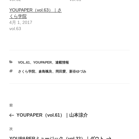
YOUPAPER（vol.63）｜さ
くら学院
4月 1, 2017
vol.63
カ
VOL.61
、
YOUPAPER
、
連載情報
テ
タ
さくら学院
、
倉島颯良
、
岡田愛
、
新谷ゆづみ
ゴ
グ
リ
ー
投
前
前
稿
の
YOUPAPER（vol.61）｜山本涼介
ナ
投
ビ
稿
次
次
ゲ
の
YOUPAPERミュージック（vol.32）｜ダウト