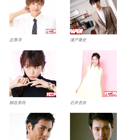
志尊淳
瀬戸康史
桐谷美玲
石井杏奈