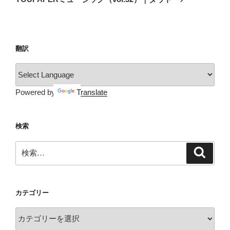
投
ー
稿
シ
ョ
翻訳
ン
Powered by
Translate
検索
検
検
索
索:
カテゴリー
カ
テ