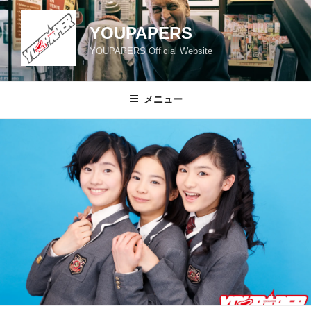
コ
ン
YOUPAPERS
テ
YOUPAPERS Official Website
ン
ツ
へ
メニュー
ス
キ
ッ
プ