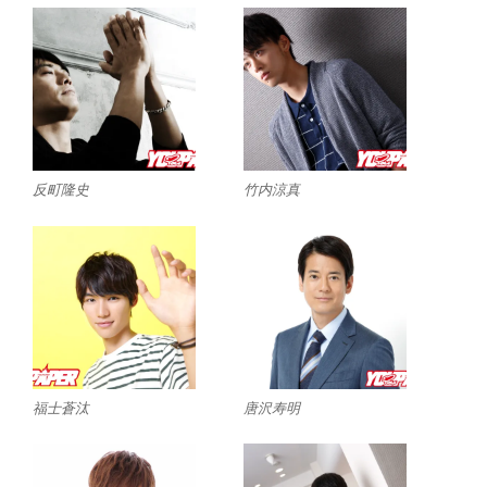
反町隆史
竹内涼真
福士蒼汰
唐沢寿明