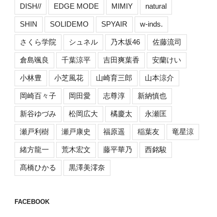
DISH//
EDGE MODE
MIMIY
natural
SHIN
SOLIDEMO
SPYAIR
w-inds.
さくら学院
シュネル
乃木坂46
佐藤流司
倉島颯良
千葉涼平
吉田爽葉香
安蘭けい
小林豊
小芝風花
山崎育三郎
山本涼介
岡崎百々子
岡田愛
志尊淳
新納慎也
新谷ゆづみ
松岡広大
橘慶太
永瀬匡
瀬戸利樹
瀬戸康史
福原遥
稲葉友
竜星涼
緒方龍一
荒木宏文
藤平華乃
西銘駿
髙橋ひかる
黒澤美澪奈
FACEBOOK