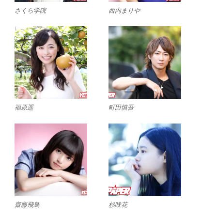
さくら学院
西内まりや
福原遥
町田慎吾
齋藤飛鳥
杉咲花