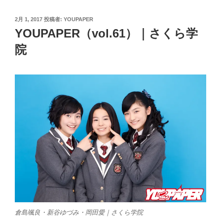
投
2月 1, 2017
投稿者:
YOUPAPER
稿
YOUPAPER（vol.61）｜さくら学
日:
院
倉島颯良・新谷ゆづみ・岡田愛｜さくら学院