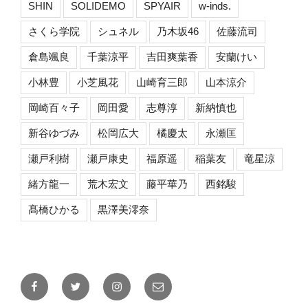
SHIN
SOLIDEMO
SPYAIR
w-inds.
さくら学院
シュネル
乃木坂46
佐藤流司
倉島颯良
千葉涼平
吉田爽葉香
安蘭けい
小林豊
小芝風花
山崎育三郎
山本涼介
岡崎百々子
岡田愛
志尊淳
新納慎也
新谷ゆづみ
松岡広大
橘慶太
永瀬匡
瀬戸利樹
瀬戸康史
福原遥
稲葉友
竜星涼
緒方龍一
荒木宏文
藤平華乃
西銘駿
髙橋ひかる
黒澤美澪奈
Facebook
Twitter
Instagram
メ
ー