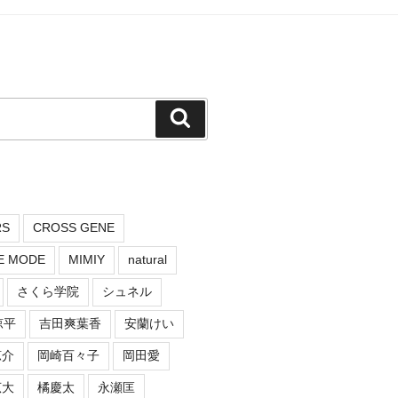
検
索
RS
CROSS GENE
E MODE
MIMIY
natural
さくら学院
シュネル
涼平
吉田爽葉香
安蘭けい
涼介
岡崎百々子
岡田愛
広大
橘慶太
永瀬匡