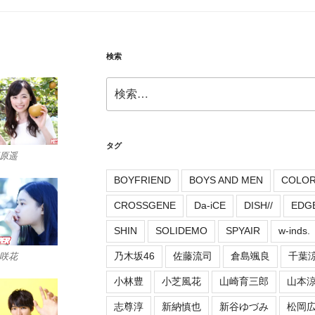
検索
検
索:
タグ
原遥
BOYFRIEND
BOYS AND MEN
COLO
CROSSGENE
Da-iCE
DISH//
EDG
SHIN
SOLIDEMO
SPYAIR
w-inds.
乃木坂46
佐藤流司
倉島颯良
千葉
咲花
小林豊
小芝風花
山崎育三郎
山本
志尊淳
新納慎也
新谷ゆづみ
松岡