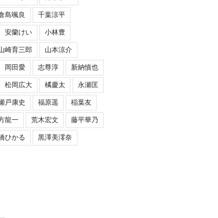
倉島颯良
千葉涼平
安蘭けい
小林豊
山崎育三郎
山本涼介
岡田愛
志尊淳
新納慎也
松岡広大
橘慶太
永瀬匡
瀬戸康史
福原遥
稲葉友
方龍一
荒木宏文
藤平華乃
橋ひかる
黒澤美澪奈