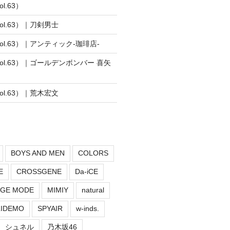
l.63）
vol.63）｜刀剣男士
vol.63）｜アンティック-珈琲店-
vol.63）｜ゴールデンボンバー 喜矢
vol.63）｜荒木宏文
BOYS AND MEN
COLORS
E
CROSSGENE
Da-iCE
GE MODE
MIMIY
natural
LIDEMO
SPYAIR
w-inds.
シュネル
乃木坂46