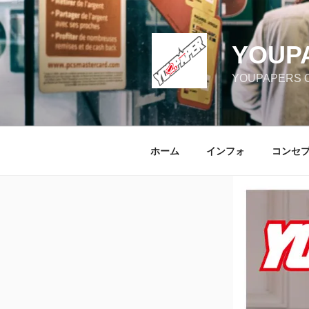
コ
ン
テ
YOUP
ン
ツ
YOUPAPERS Off
へ
ス
キ
ッ
ホーム
インフォ
コンセ
プ