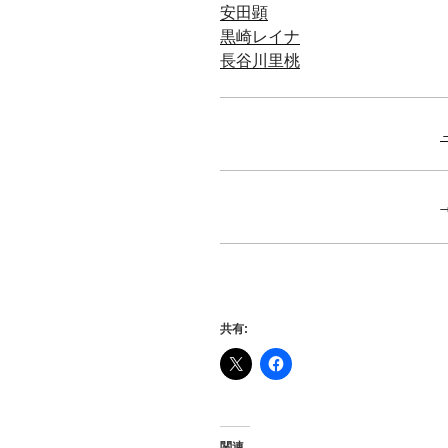
安田顕
黒崎レイナ
長谷川里桃
共有:
関連