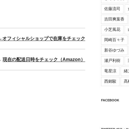
佐藤流司
吉田爽葉香
小芝風花
→オフィシャルショップで在庫をチェック
岡崎百々子
新谷ゆづみ
→
現在の配送日時をチェック（Amazon）
瀬戸利樹
竜星涼
緒
西銘駿
髙
FACEBOOK