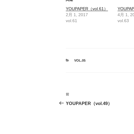
YOUPAPER（vol.61）
YOUPAP
2月 1, 2017
4月 1, 2
vol.61
vol.63
カ
VOL.05
テ
ゴ
リ
ー
投
前
前
稿
の
YOUPAPER（vol.49）
投
ナ
稿
ビ