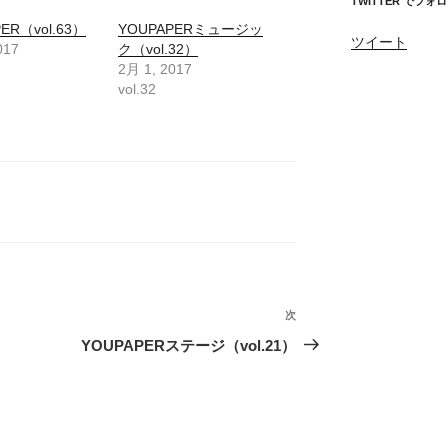
TWITTER でフォ
ER（vol.63）
YOUPAPERミュージッ
ツイート
017
ク（vol.32）
2月 1, 2017
vol.32
次
次
の
YOUPAPERステージ（vol.21）
投
稿