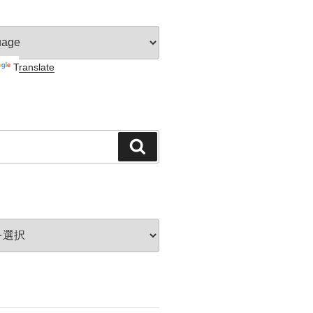
Translate
検
索