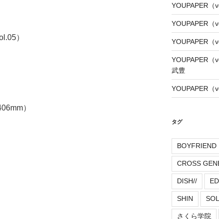
YOUPAPER（vo
YOUPAPER（
l.05）
YOUPAPER（
YOUPAPER（
武豊
YOUPAPER（
06mm）
タグ
BOYFRIEND
CROSS GEN
DISH//
ED
SHIN
SO
さくら学院