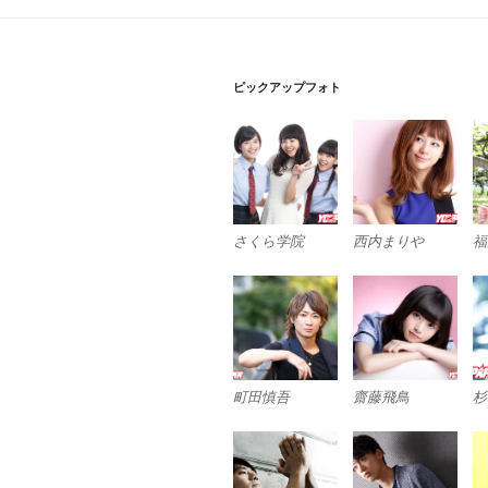
ゲ
ー
シ
ピックアップフォト
ョ
ン
さくら学院
西内まりや
福
町田慎吾
齋藤飛鳥
杉