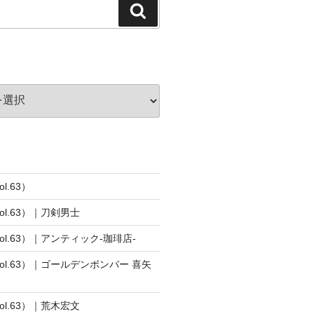
検
索
l.63）
vol.63）｜刀剣男士
vol.63）｜アンティック-珈琲店-
vol.63）｜ゴールデンボンバー 喜矢
vol.63）｜荒木宏文