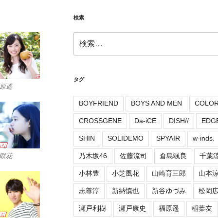
検索
検
索:
タグ
原遥
BOYFRIEND
BOYS AND MEN
COLO
CROSSGENE
Da-iCE
DISH//
EDG
SHIN
SOLIDEMO
SPYAIR
w-inds.
乃木坂46
佐藤流司
倉島颯良
千葉
咲花
小林豊
小芝風花
山崎育三郎
山本
志尊淳
新納慎也
新谷ゆづみ
松岡
瀬戸利樹
瀬戸康史
福原遥
稲葉友