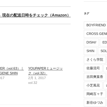
タグ
→ 現在の配送日時をチェック（Amazon）
BOYFRIEND
CROSS GEN
DISH//
ED
SHIN
SO
さくら学院
佐藤流司
ER（vol.63）｜
YOUPAPERミュージッ
GENE SHIN
ク（vol.32）
吉田爽葉香
017
2月 1, 2017
vol.32
小芝風花
岡崎百々子
新谷ゆづみ