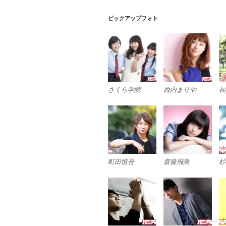
ン
ピックアップフォト
さくら学院
西内まりや
福
町田慎吾
齋藤飛鳥
杉