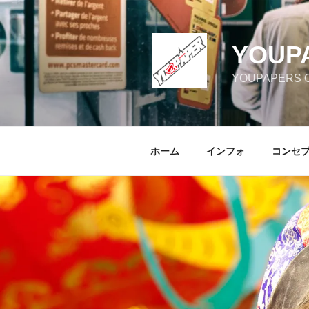
コ
ン
テ
YOUP
ン
ツ
YOUPAPERS Off
へ
ス
キ
ッ
ホーム
インフォ
コンセ
プ