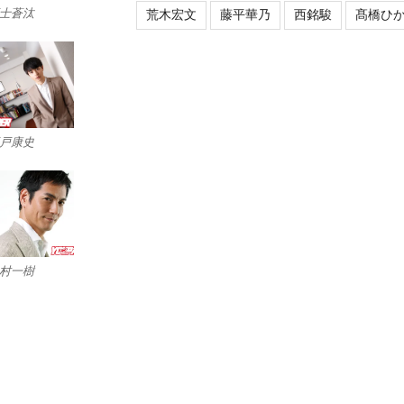
士蒼汰
荒木宏文
藤平華乃
西銘駿
髙橋ひ
戸康史
村一樹