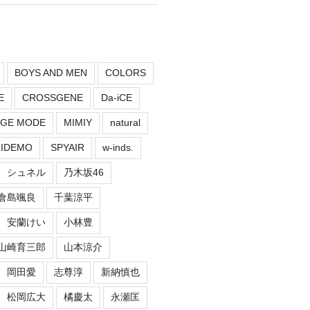
BOYS AND MEN
COLORS
E
CROSSGENE
Da-iCE
GE MODE
MIMIY
natural
LIDEMO
SPYAIR
w-inds.
シュネル
乃木坂46
倉島颯良
千葉涼平
安蘭けい
小林豊
山崎育三郎
山本涼介
岡田愛
志尊淳
新納慎也
松岡広大
橘慶太
永瀬匡