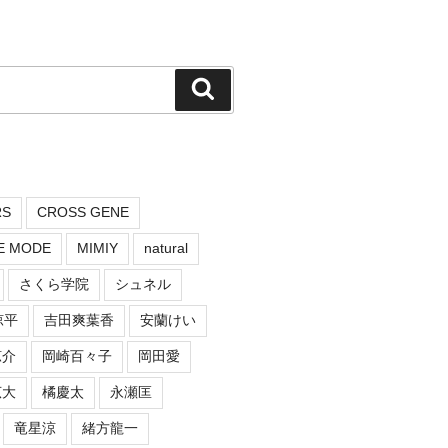
検
索
RS
CROSS GENE
E MODE
MIMIY
natural
さくら学院
シュネル
涼平
吉田爽葉香
安蘭けい
涼介
岡崎百々子
岡田愛
広大
橘慶太
永瀬匡
竜星涼
緒方龍一