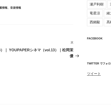
瀬戸利樹
載情報
、
音楽情報
竜星涼
緒
西銘駿
髙
FACEBOOK
次
次
の
8）｜
YOUPAPERシネマ（vol.13）｜松岡茉
投
優
稿
TWITTER でフォ
ツイート