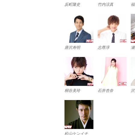
反町隆史
竹内涼真
福
唐沢寿明
志尊淳
瀬
桐谷美玲
石井杏奈
沢
松山ケンイチ