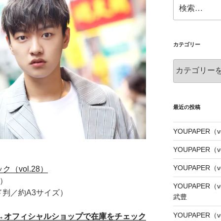
検
索:
カテゴリー
カ
テ
ゴ
リ
ー
最近の投稿
YOUPAPER（vo
YOUPAPER（
YOUPAPER（
ク（vol.28）
E）
YOUPAPER（
ド判／約A3サイズ）
武豊
YOUPAPER（
→オフィシャルショップで在庫をチェック