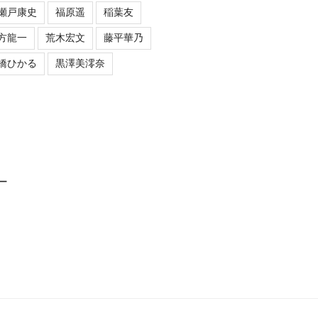
瀬戸康史
福原遥
稲葉友
方龍一
荒木宏文
藤平華乃
橋ひかる
黒澤美澪奈
ロー