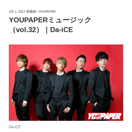
投
2月 1, 2017
投稿者:
YOUPAPER
稿
YOUPAPERミュージック
日:
（vol.32）｜Da-iCE
Da-iCE