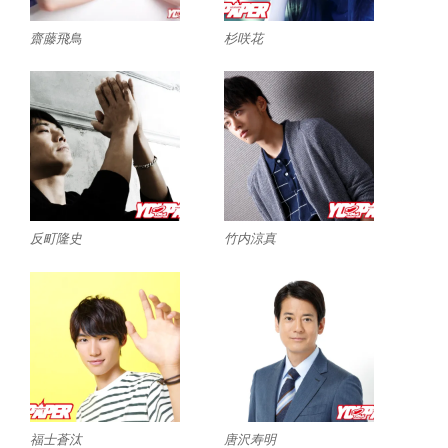
齋藤飛鳥
杉咲花
反町隆史
竹内涼真
福士蒼汰
唐沢寿明