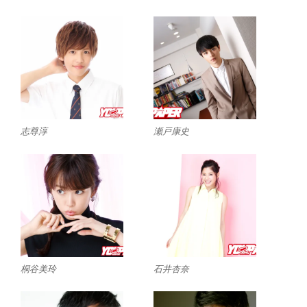
志尊淳
瀬戸康史
桐谷美玲
石井杏奈