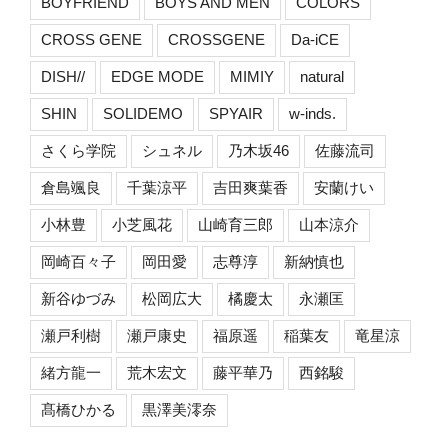
BOYFRIEND
BOYS AND MEN
COLORS
CROSS GENE
CROSSGENE
Da-iCE
DISH//
EDGE MODE
MIMIY
natural
SHIN
SOLIDEMO
SPYAIR
w-inds.
さくら学院
シュネル
乃木坂46
佐藤流司
倉島颯良
千葉涼平
吉田爽葉香
安蘭けい
小林豊
小芝風花
山崎育三郎
山本涼介
岡崎百々子
岡田愛
志尊淳
新納慎也
新谷ゆづみ
松岡広大
橘慶太
永瀬匡
瀬戸利樹
瀬戸康史
福原遥
稲葉友
竜星涼
緒方龍一
荒木宏文
藤平華乃
西銘駿
髙橋ひかる
黒澤美澪奈