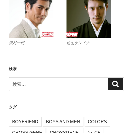
沢村一樹
松山ケンイチ
検索
検
検
索
索:
タグ
BOYFRIEND
BOYS AND MEN
COLORS
CROSS GENE
CROSSGENE
Da-iCE