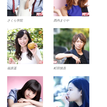
さくら学院
西内まりや
福原遥
町田慎吾