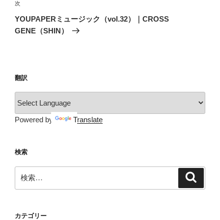
ビ
稿
次
次
ゲ
の
YOUPAPERミュージック（vol.32）｜CROSS
投
ー
GENE（SHIN）
稿
シ
ョ
ン
翻訳
Powered by
Translate
検索
検
検
索
索:
カテゴリー