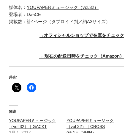
媒体名：
YOUPAPERミュージック（vol.32）
登場者：Da-iCE
掲載数：計4ページ（タブロイド判／約A3サイズ）
→オフィシャルショップで在庫をチェック
→ 現在の配送日時をチェック（Amazon）
共有:
関連
YOUPAPERミュージック
YOUPAPERミュージック
（vol.32）｜GACKT
（vol.32）｜CROSS
2月 1, 2017
GENE（SHIN）