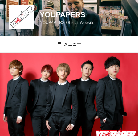
コ
ン
YOUPAPERS
テ
YOUPAPERS Official Website
ン
ツ
へ
メニュー
ス
キ
ッ
プ