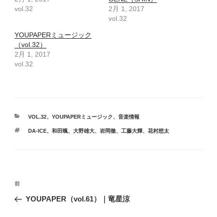
vol.32
2月 1, 2017
vol.32
YOUPAPERミュージック
（vol.32）
2月 1, 2017
vol.32
カ
VOL.32
、
YOUPAPERミュージック
、
音楽情報
テ
タ
DA-ICE
、
和田颯
、
大野雄大
、
岩岡徹
、
工藤大輝
、
花村想太
ゴ
グ
リ
ー
投
前
前
稿
の
YOUPAPER（vol.61）｜竜星涼
ナ
投