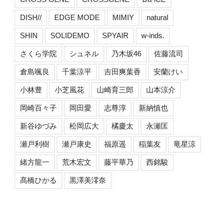
DISH//
EDGE MODE
MIMIY
natural
SHIN
SOLIDEMO
SPYAIR
w-inds.
さくら学院
シュネル
乃木坂46
佐藤流司
倉島颯良
千葉涼平
吉田爽葉香
安蘭けい
小林豊
小芝風花
山崎育三郎
山本涼介
岡崎百々子
岡田愛
志尊淳
新納慎也
新谷ゆづみ
松岡広大
橘慶太
永瀬匡
瀬戸利樹
瀬戸康史
福原遥
稲葉友
竜星涼
緒方龍一
荒木宏文
藤平華乃
西銘駿
髙橋ひかる
黒澤美澪奈